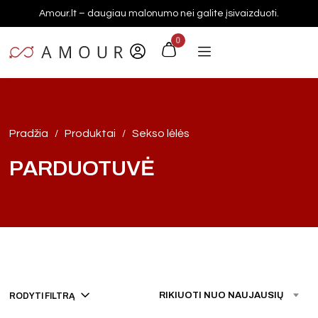
Amour.lt – daugiau malonumo nei galite įsivaizduoti.
0
Pradžia
Produktai
Sekso lėlės
/
/
PARDUOTUVĖ
RIKIUOTI NUO NAUJAUSIŲ
RODYTI FILTRĄ