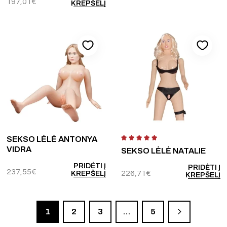
197,01
€
KREPŠELĮ
SEKSO LĖLĖ ANTONYA
VIDRA
SEKSO LĖLĖ NATALIE
PRIDĖTI Į
PRIDĖTI Į
237,55
€
226,71
€
KREPŠELĮ
KREPŠELĮ
1
2
3
…
5