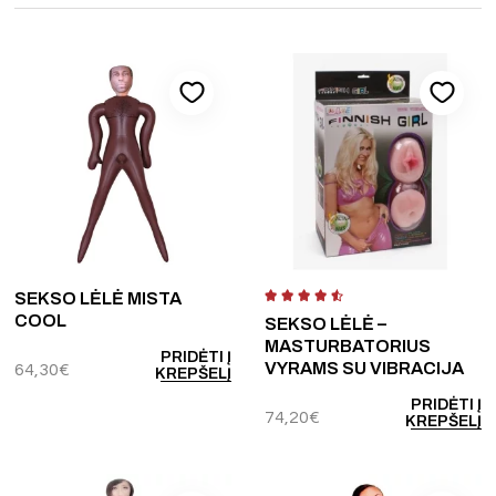
SEKSO LĖLĖ MISTA
COOL
SEKSO LĖLĖ –
MASTURBATORIUS
PRIDĖTI Į
VYRAMS SU VIBRACIJA
64,30
€
KREPŠELĮ
PRIDĖTI Į
74,20
€
KREPŠELĮ