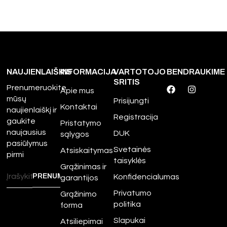
NAUJIENLAIŠKIS
INFORMACIJA
VARTOTOJO
BENDRAUKIME
SRITIS
Prenumeruokite
Apie mus
mūsų
Prisijungti
Kontaktai
naujienlaiškį ir
Registracija
gaukite
Pristatymo
naujausius
DUK
sąlygos
pasiūlymus
Svetainės
Atsiskaitymas
pirmi
taisyklės
Grąžinimas ir
Konfidencialumas
garantijos
Privatumo
Grąžinimo
politika
forma
Slapukai
Atsiliepimai