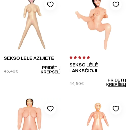
SEKSO LĖLĖ AZIJIETĖ
SEKSO LĖLĖ
PRIDĖTI Į
LANKSČIOJI
46,48
€
KREPŠELĮ
PRIDĖTI Į
44,50
€
KREPŠELĮ