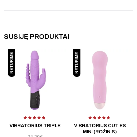
SUSIJĘ PRODUKTAI
NETURIME
NETURIME
 5
Įvertinimas:
5.00
iš 5
Į
VIBRATORIUS TRIPLE
VIBRATORIUS CUTIES
MINI (ROŽINIS)
74,20
€