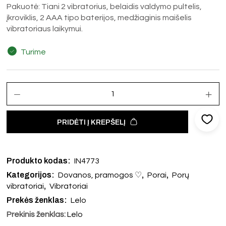
Pakuotė: Tiani 2 vibratorius, belaidis valdymo pultelis,
įkroviklis, 2 AAA tipo baterijos, medžiaginis maišelis
vibratoriaus laikymui.
Turime
PRIDĖTI Į KREPŠELĮ
Produkto kodas:
IN4773
Kategorijos:
,
,
Dovanos, pramogos ♡
Porai
Porų
,
vibratoriai
Vibratoriai
Prekės ženklas:
Lelo
Prekinis ženklas:
Lelo