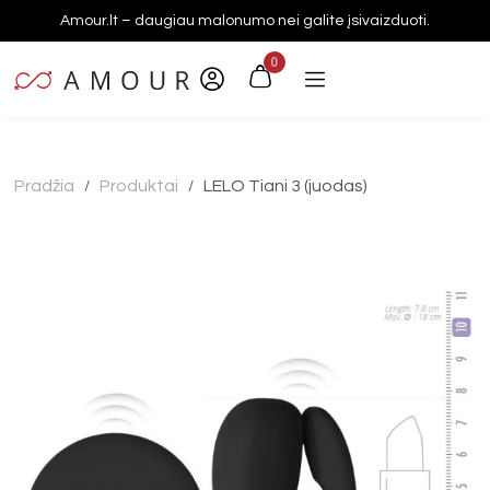
Amour.lt – daugiau malonumo nei galite įsivaizduoti.
0
Pradžia
Produktai
LELO Tiani 3 (juodas)
/
/