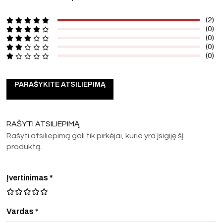
(2)
(0)
(0)
(0)
(0)
PARAŠYKITE ATSILIEPIMĄ
RAŠYTI ATSILIEPIMĄ
Rašyti atsiliepimą gali tik pirkėjai, kurie yra įsigiję šį
produktą.
Įvertinimas
*
Vardas *