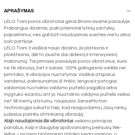
APRAŠYMAS
LELO Tiani poros vibratoriai gerai žinomi visame pasaulyje.
Prabangus dizainas, puiki priemonė lytinių santykių
paįvairinimui, nes gali būti naudojamas sueities metu arba
solo partijoje.
LELO Tiani 3 visiškai naujo dizaino, jis platesnis ir
plokštesnis, dėl to jausite dar didesnį ir intensyvesnį
malonumą. Tai pirmasis pasaulyje poros vibratorius, kuris
ne tik vibruoja, bet ir sukasi. 100% galingesnis variklis nei
pirmtako, 8 vibracijos nustatymai. Visiškai atsparus
vandeniui, pakraunamas iš tinklo, lengvai ir patogiai
valdomas nuotolinio valdymo pultelio pagalba arba
mygtuko esančiu ant jo. Nuotolinio valdymo pultelis veikia
net 36 metrų atstumu, naujausia SenseMotion
technologija sukurta taip, kad reaguodama į Jūsų rankų
judesius parinks atitinkamą vibraciją.
Kaip naudojamas šis vibratorius
: veikimo principas
panašus, kaip ir daugybę apdovanojimų pelniusių We-
Wibe – moteris platesniąją atšaką įveda vaginon, o