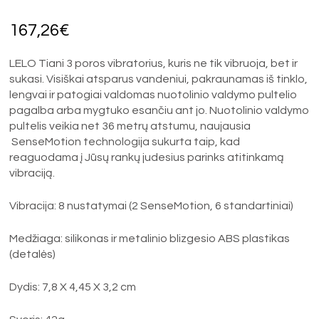
167,26
€
LELO Tiani 3 poros vibratorius, kuris ne tik vibruoja, bet ir
sukasi. Visiškai atsparus vandeniui, pakraunamas iš tinklo,
lengvai ir patogiai valdomas nuotolinio valdymo pultelio
pagalba arba mygtuko esančiu ant jo. Nuotolinio valdymo
pultelis veikia net 36 metrų atstumu, naujausia
SenseMotion technologija sukurta taip, kad
reaguodama į Jūsų rankų judesius parinks atitinkamą
vibraciją.
Vibracija: 8 nustatymai (2 SenseMotion, 6 standartiniai)
Medžiaga: silikonas ir metalinio blizgesio ABS plastikas
(detalės)
Dydis: 7,8 X 4,45 X 3,2 cm