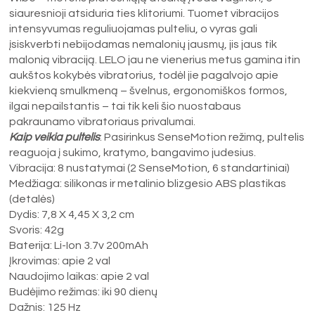
siauresnioji atsiduria ties klitoriumi. Tuomet vibracijos
intensyvumas reguliuojamas pulteliu, o vyras gali
įsiskverbti nebijodamas nemalonių jausmų, jis jaus tik
malonią vibraciją. LELO jau ne vienerius metus gamina itin
aukštos kokybės vibratorius, todėl jie pagalvojo apie
kiekvieną smulkmeną – švelnus, ergonomiškos formos,
ilgai nepailstantis – tai tik keli šio nuostabaus
pakraunamo vibratoriaus privalumai.
Kaip veikia pultelis
: Pasirinkus SenseMotion režimą, pultelis
reaguoja į sukimo, kratymo, bangavimo judesius.
Vibracija: 8 nustatymai (2 SenseMotion, 6 standartiniai)
Medžiaga: silikonas ir metalinio blizgesio ABS plastikas
(detalės)
Dydis: 7,8 X 4,45 X 3,2 cm
Svoris: 42g
Baterija: Li-Ion 3.7v 200mAh
Įkrovimas: apie 2 val
Naudojimo laikas: apie 2 val
Budėjimo režimas: iki 90 dienų
Dažnis: 125 Hz