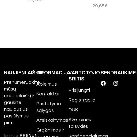
29,65
€
NAUJIENLAIŠKIS
INFORMACIJA
VARTOTOJO
BENDRAUKIME
SRITIS
Prenumeruokite
Apie mus
mūsų
Prisijungti
Kontaktai
naujienlaiškį ir
Registracija
gaukite
Pristatymo
naujausius
DUK
sąlygos
pasiūlymus
Svetainės
Atsiskaitymas
pirmi
taisyklės
Grąžinimas ir
Konfidencialumas
garantijos