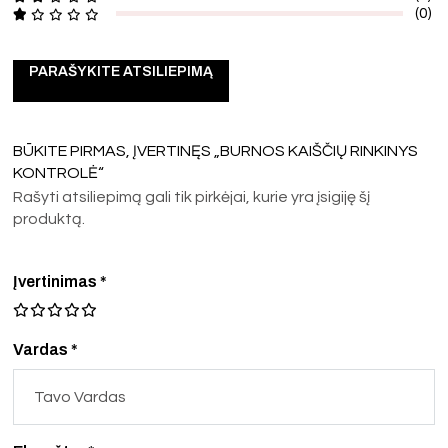
(0)
PARAŠYKITE ATSILIEPIMĄ
BŪKITE PIRMAS, ĮVERTINĘS „BURNOS KAIŠČIŲ RINKINYS
KONTROLĖ“
Rašyti atsiliepimą gali tik pirkėjai, kurie yra įsigiję šį
produktą.
Įvertinimas
*
Vardas *