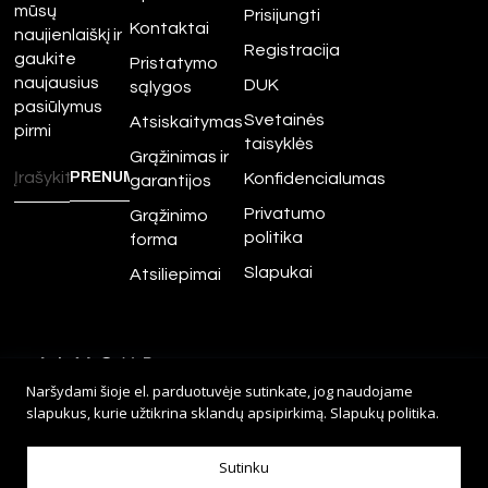
mūsų
Prisijungti
Kontaktai
naujienlaiškį ir
Registracija
gaukite
Pristatymo
naujausius
DUK
sąlygos
pasiūlymus
Svetainės
Atsiskaitymas
pirmi
taisyklės
Grąžinimas ir
Konfidencialumas
garantijos
Privatumo
Grąžinimo
politika
forma
Slapukai
Atsiliepimai
©
2026
Amour.lt – Visos
Naršydami šioje el. parduotuvėje sutinkate, jog naudojame
teisės saugomos.
slapukus, kurie užtikrina sklandų apsipirkimą.
Slapukų politika
.
Sprendimas:
Adveits
Sutinku