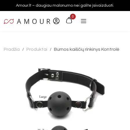
Amour.lt – daugiau malonumo nei galite įsivaizduoti.
0
Pradžia
Produktai
Burnos kaiščių rinkinys Kontrolė
/
/