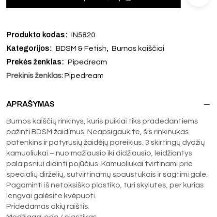
Produkto kodas:
IN5820
Kategorijos:
,
BDSM & Fetish
Burnos kaiščiai
Prekės ženklas:
Pipedream
Prekinis ženklas:
Pipedream
APRAŠYMAS
Burnos kaiščių rinkinys, kuris puikiai tiks pradedantiems
pažinti BDSM žaidimus. Neapsigaukite, šis rinkinukas
patenkins ir patyrusių žaidėjų poreikius. 3 skirtingų dydžių
kamuoliukai – nuo mažiausio iki didžiausio, leidžiantys
palaipsniui didinti pojūčius. Kamuoliukai tvirtinami prie
specialių dirželių, sutvirtinamų spaustukais ir sagtimi gale.
Pagaminti iš netoksiško plastiko, turi skylutes, per kurias
lengvai galėsite kvėpuoti.
Pridedamas akių raištis.
Medžiaga: oda / plastikas