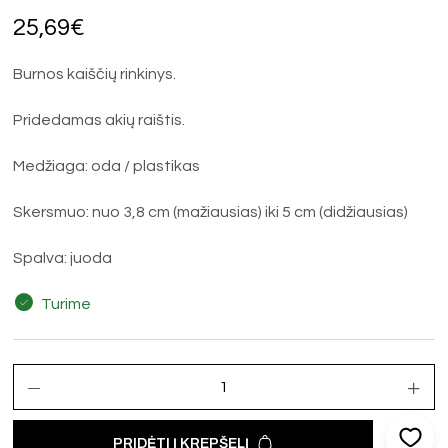
25,69
€
Burnos kaiščių rinkinys.
Pridedamas akių raištis.
Medžiaga: oda / plastikas
Skersmuo: nuo 3,8 cm (mažiausias) iki 5 cm (didžiausias)
Spalva: juoda
Turime
PRIDĖTI Į KREPŠELĮ