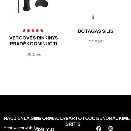
 5
Įvertinimas:
5.00
iš 5
Įvertinimas:
4.25
iš 5
BOTAGAS SILIS
VERGOVĖS RINKINYS
12,82
€
PRADĖK DOMINUOTI
39,55
€
NAUJIENLAIŠKIS
INFORMACIJA
VARTOTOJO
BENDRAUKIME
SRITIS
Prenumeruokite
Apie mus