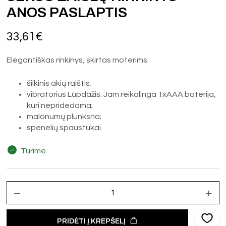
ANOS PASLAPTIS
33,61
€
Elegantiškas rinkinys, skirtas moterims:
šilkinis akių raištis;
vibratorius Lūpdažis. Jam reikalinga 1xAAA baterija,
kuri nepridedama;
malonumų plunksna;
spenelių spaustukai.
Turime
PRIDĖTI Į KREPŠELĮ