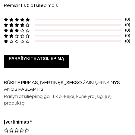
Remiantis 0 atsiliepimais
(0)
(0)
(0)
(0)
(0)
PARAŠYKITE ATSILIEPIMĄ
BŪKITE PIRMAS, ĮVERTINĘS „SEKSO ŽAISLŲ RINKINYS
ANOS PASLAPTIS“
Rašyti atsiliepimą gali tik pirkėjai, kurie yra įsigiję šį
produktą.
Įvertinimas
*