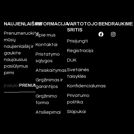
NAUJIENLAIŠKIS
INFORMACIJA
VARTOTOJO
BENDRAUKIME
SRITIS
Prenumeruokite
Apie mus
mūsų
Prisijungti
Kontaktai
naujienlaiškį ir
Registracija
gaukite
Pristatymo
naujausius
DUK
sąlygos
pasiūlymus
Svetainės
Atsiskaitymas
pirmi
taisyklės
Grąžinimas ir
Konfidencialumas
garantijos
Privatumo
Grąžinimo
politika
forma
Slapukai
Atsiliepimai