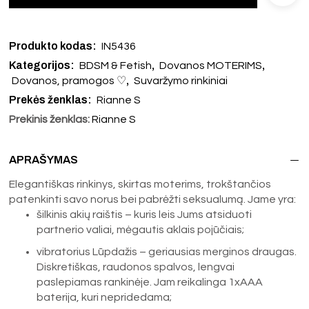
Produkto kodas:
IN5436
Kategorijos:
,
,
BDSM & Fetish
Dovanos MOTERIMS
,
Dovanos, pramogos ♡
Suvaržymo rinkiniai
Prekės ženklas:
Rianne S
Prekinis ženklas:
Rianne S
APRAŠYMAS
Elegantiškas rinkinys, skirtas moterims, trokštančios
patenkinti savo norus bei pabrėžti seksualumą. Jame yra:
šilkinis akių raištis – kuris leis Jums atsiduoti
partnerio valiai, mėgautis aklais pojūčiais;
vibratorius Lūpdažis – geriausias merginos draugas.
Diskretiškas, raudonos spalvos, lengvai
paslepiamas rankinėje. Jam reikalinga 1xAAA
baterija, kuri nepridedama;