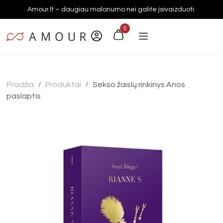
Amour.lt – daugiau malonumo nei galite įsivaizduoti.
0
Pradžia
Produktai
Sekso žaislų rinkinys Anos
/
/
paslaptis