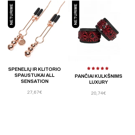
NETURIME
NETURIME
 5
Įvertinimas:
5.00
iš 5
Į
SPENELIŲ IR KLITORIO
SPAUSTUKAI ALL
PANČIAI KULKŠNIMS
SENSATION
LUXURY
27,67
€
20,74
€