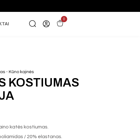
0
KTAI
-
žas
Kūno kojinės
S KOSTIUMAS
JA
aino katės kostiumas.
poliamidas / 20% elastanas.