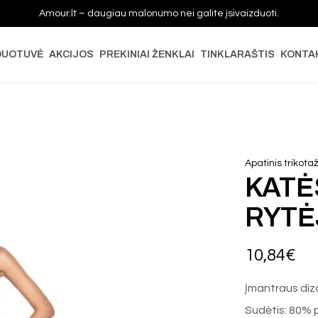
Amour.lt – daugiau malonumo nei galite įsivaizduoti.
DUOTUVĖ
AKCIJOS
PREKINIAI ŽENKLAI
TINKLARAŠTIS
KONTA
Apatinis trikota
KATĖ
RYTĖ
10,84
€
Įmantraus diz
Sudėtis: 80% 