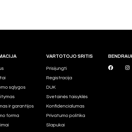
MACIJA
VARTOTOJO SRITIS
BENDRAU
us
Prisijungti
tai
Registracija
tymo sąlygos
DUK
aitymas
Svetainės taisyklės
mas ir garantijos
Konfidencialumas
imo forma
Privatumo politika
pimai
Slapukai