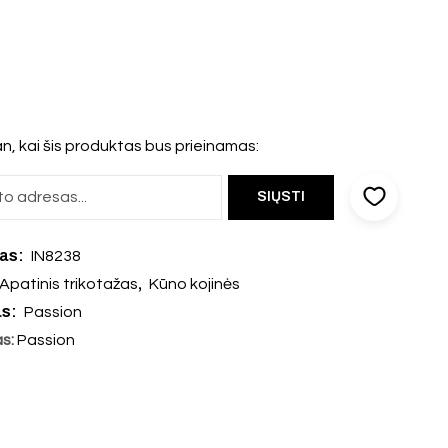
n, kai šis produktas bus prieinamas:
das:
IN8238
,
Apatinis trikotažas
Kūno kojinės
as:
Passion
as:
Passion