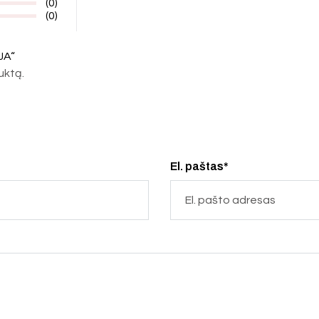
(0)
(0)
JA“
duktą.
El. paštas*