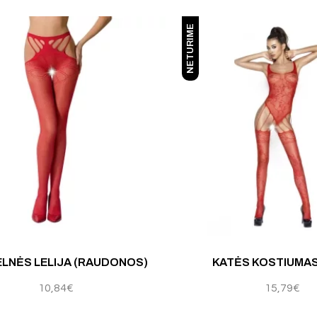
NETURIME
LNĖS LELIJA (RAUDONOS)
KATĖS KOSTIUMA
10,84
€
15,79
€