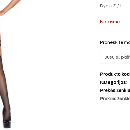
Dydis: S / L
Neturime
Praneškite ma
Produkto ko
Kategorijos:
Prekės ženkl
Prekinis ženkl