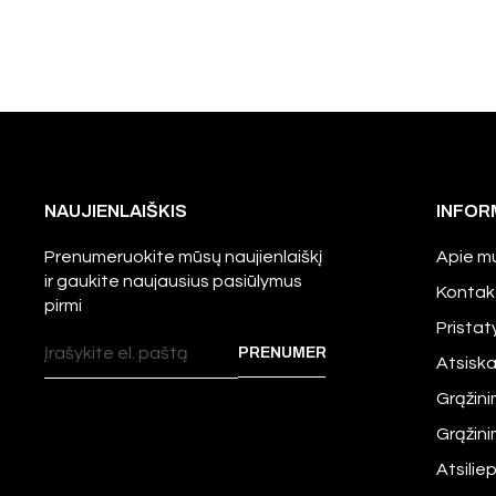
NAUJIENLAIŠKIS
INFOR
Prenumeruokite mūsų naujienlaiškį
Apie m
ir gaukite naujausius pasiūlymus
Kontak
pirmi
Prista
Atsisk
Grąžini
Grąžin
Atsilie