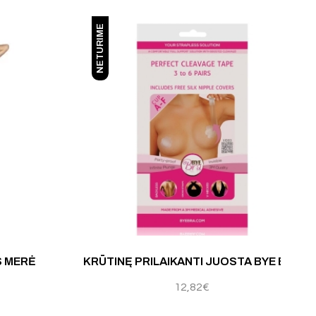
NETURIME
Įvertinimas:
5
S MERĖ
KRŪTINĘ PRILAIKANTI JUOSTA BYE BRA
12,82
€