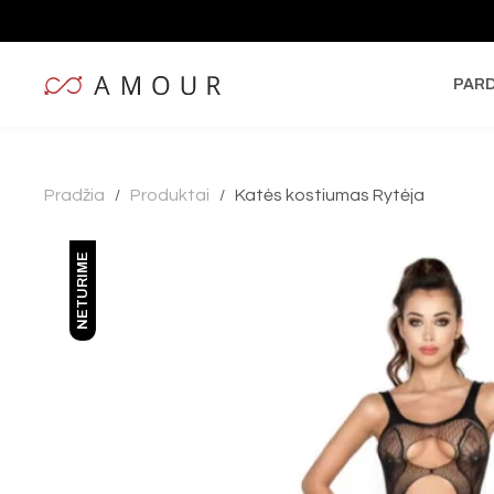
PAR
Pradžia
Produktai
Katės kostiumas Rytėja
/
/
NETURIME