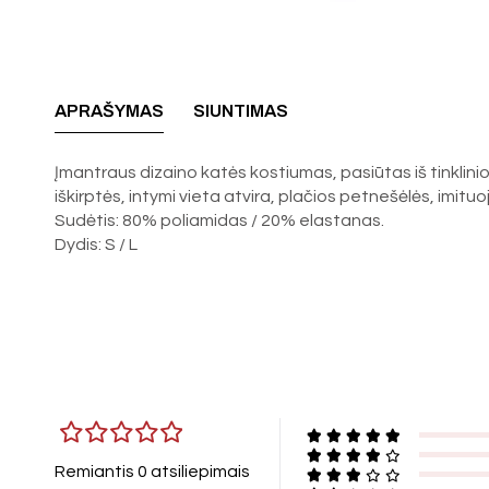
APRAŠYMAS
SIUNTIMAS
Įmantraus dizaino katės kostiumas, pasiūtas iš tinklinio
iškirptės, intymi vieta atvira, plačios petnešėlės, imit
Sudėtis: 80% poliamidas / 20% elastanas.
Dydis: S / L
Remiantis 0 atsiliepimais