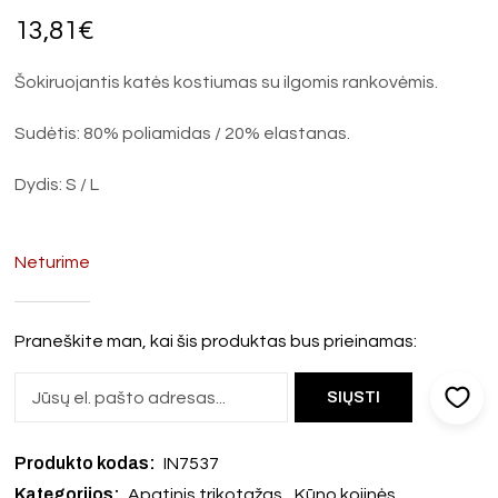
13,81
€
Šokiruojantis katės kostiumas su ilgomis rankovėmis.
Sudėtis: 80% poliamidas / 20% elastanas.
Dydis: S / L
Neturime
Praneškite man, kai šis produktas bus prieinamas:
Produkto kodas:
IN7537
Kategorijos:
,
Apatinis trikotažas
Kūno kojinės