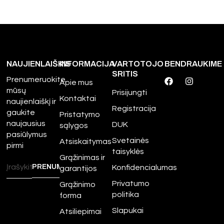
NAUJIENLAIŠKIS
INFORMACIJA
VARTOTOJO
BENDRAUKIME
SRITIS
Prenumeruokite
Apie mus
mūsų
Prisijungti
Kontaktai
naujienlaiškį ir
Registracija
gaukite
Pristatymo
naujausius
DUK
sąlygos
pasiūlymus
Svetainės
Atsiskaitymas
pirmi
taisyklės
Grąžinimas ir
Konfidencialumas
garantijos
Privatumo
Grąžinimo
politika
forma
Slapukai
Atsiliepimai