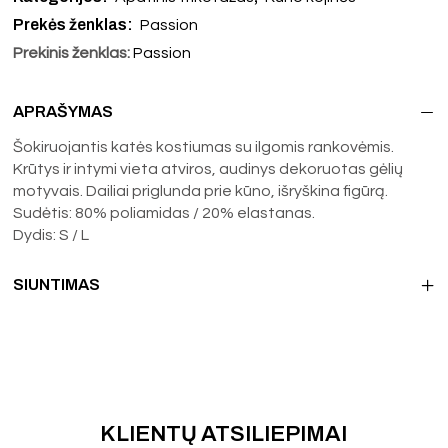
Prekės ženklas:
Passion
Prekinis ženklas:
Passion
APRAŠYMAS
Šokiruojantis katės kostiumas su ilgomis rankovėmis.
Krūtys ir intymi vieta atviros, audinys dekoruotas gėlių
motyvais. Dailiai priglunda prie kūno, išryškina figūrą.
Sudėtis: 80% poliamidas / 20% elastanas.
Dydis: S / L
SIUNTIMAS
KLIENTŲ ATSILIEPIMAI