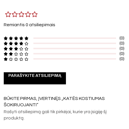
Remiantis 0 atsiliepimais
(0)
(0)
(0)
(0)
(0)
PARAŠYKITE ATSILIEPIMĄ
BŪKITE PIRMAS, ĮVERTINĘS „KATĖS KOSTIUMAS
ŠOKIRUOJANTI“
Rašyti atsiliepimą gali tik pirkėjai, kurie yra įsigiję šį
produktą.