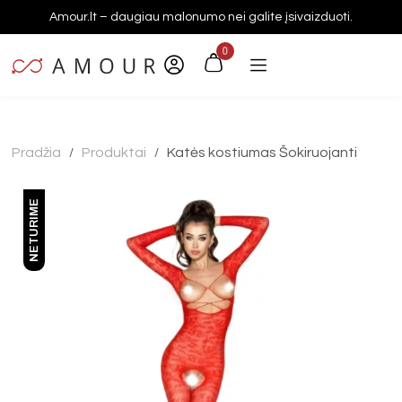
Amour.lt – daugiau malonumo nei galite įsivaizduoti.
0
Pradžia
Produktai
Katės kostiumas Šokiruojanti
/
/
NETURIME