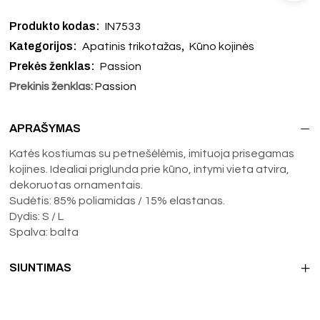
Produkto kodas:
IN7533
Kategorijos:
,
Apatinis trikotažas
Kūno kojinės
Prekės ženklas:
Passion
Prekinis ženklas:
Passion
APRAŠYMAS
Katės kostiumas su petnešėlėmis, imituoja prisegamas
kojines. Idealiai priglunda prie kūno, intymi vieta atvira,
dekoruotas ornamentais.
Sudėtis: 85% poliamidas / 15% elastanas.
Dydis: S / L
Spalva: balta
SIUNTIMAS