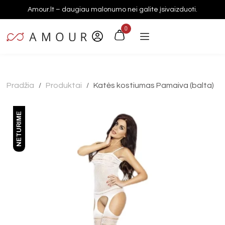
Amour.lt – daugiau malonumo nei galite įsivaizduoti.
0
Pradžia
Produktai
Katės kostiumas Pamaiva (balta)
/
/
NETURIME