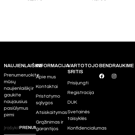
NAUJIENLAIŠKIS
INFORMACIJA
VARTOTOJO
BENDRAUKIME
SRITIS
Prenumeruokite
Apie mus
mūsų
Prisijungti
Kontaktai
naujienlaiškį ir
Registracija
gaukite
Pristatymo
naujausius
DUK
sąlygos
pasiūlymus
Svetainės
Atsiskaitymas
pirmi
taisyklės
Grąžinimas ir
Konfidencialumas
garantijos