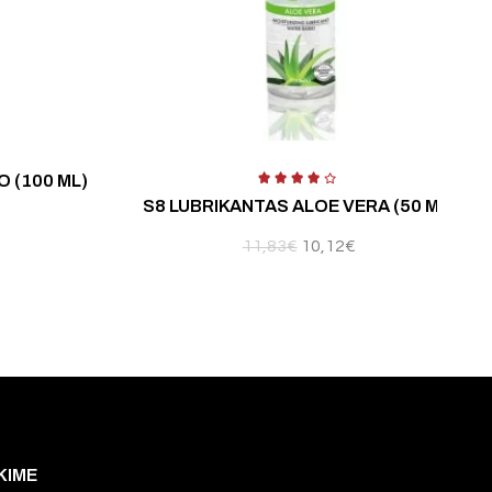
ertinimas:
5.00
iš 5
 (100 ML)
S8 LUBRIKANTAS ALOE VERA (50 ML)
Š
11,83
€
10,12
€
KIME