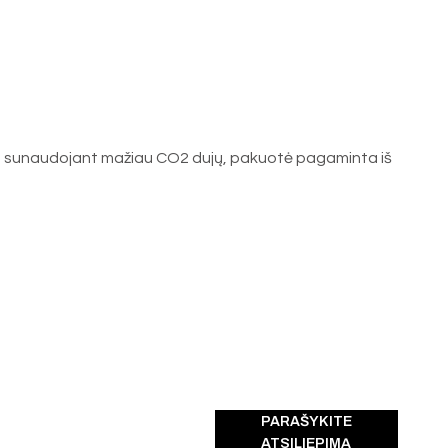
u, sunaudojant mažiau CO2 dujų, pakuotė pagaminta iš
PARAŠYKITE
ATSILIEPIMĄ