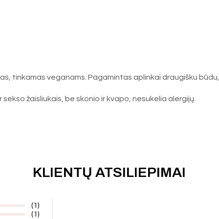
niškas, tinkamas veganams. Pagamintas aplinkai draugišku būd
ekso žaisliukais, be skonio ir kvapo, nesukelia alergijų.
KLIENTŲ ATSILIEPIMAI
(1)
(1)