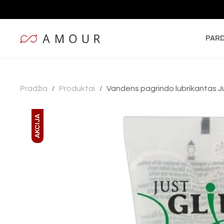
PAR
Pradžia
Produktai
Vandens pagrindo lubrikantas Jus
/
/
AKCIJA