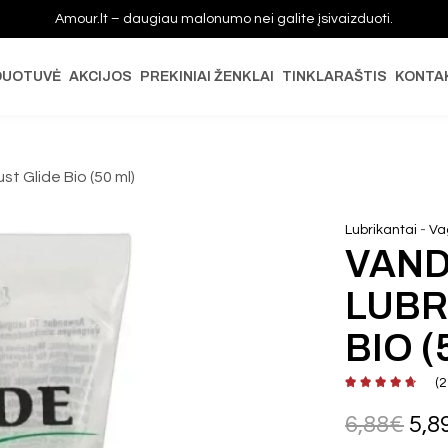
Amour.lt – daugiau malonumo nei galite įsivaizduoti.
DUOTUVĖ
AKCIJOS
PREKINIAI ŽENKLAI
TINKLARAŠTIS
KONTA
t Glide Bio (50 ml)
-
Lubrikantai
Vag
VAND
LUBR
BIO (
(
2
6,88
€
5,8