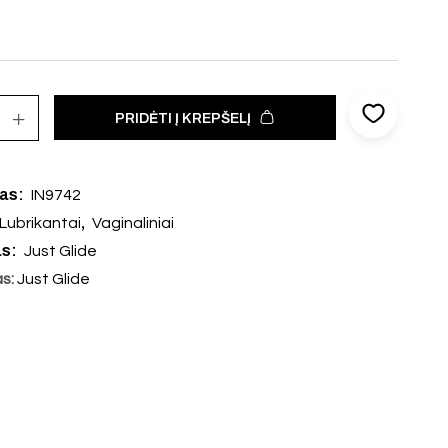
PRIDĖTI Į KREPŠELĮ
das:
IN9742
,
Lubrikantai
Vaginaliniai
as:
Just Glide
as:
Just Glide