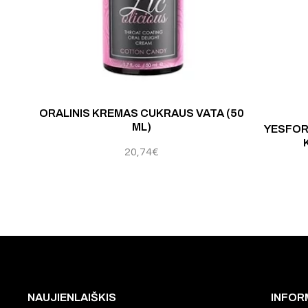
mas:
5.00
iš 5
Įvertinimas:
5.00
iš 
ORALINIS KREMAS CUKRAUS VATA (50
ML)
YESFOR
20,74
€
NAUJIENLAIŠKIS
INFOR