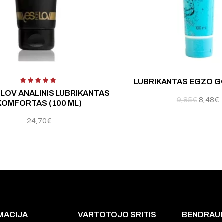
5
Įvertinimas:
5.00
iš 5
Įv
LUBRIKANTAS EGZO GO
LOV ANALINIS LUBRIKANTAS
9,85
€
8,48
€
KOMFORTAS (100 ML)
24,70
€
MACIJA
VARTOTOJO SRITIS
BENDRAU