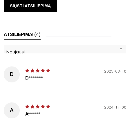
ATSILIEPIMAI (4)
Naujausi
2025-03-18
D
D*******
2024-11-08
A
A******