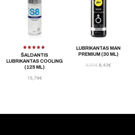
Įvertinimas:
4.80
iš 5
LUBRIKANTAS MAN
PREMIUM (30 ML)
ŠALDANTIS
LUBRIKANTAS COOLING
9,85
€
8,43
€
(125 ML)
15,79
€