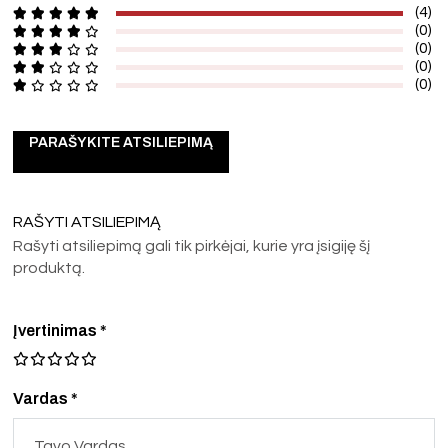
(4)
(0)
(0)
(0)
(0)
PARAŠYKITE ATSILIEPIMĄ
RAŠYTI ATSILIEPIMĄ
Rašyti atsiliepimą gali tik pirkėjai, kurie yra įsigiję šį
produktą.
Įvertinimas
*
Vardas *