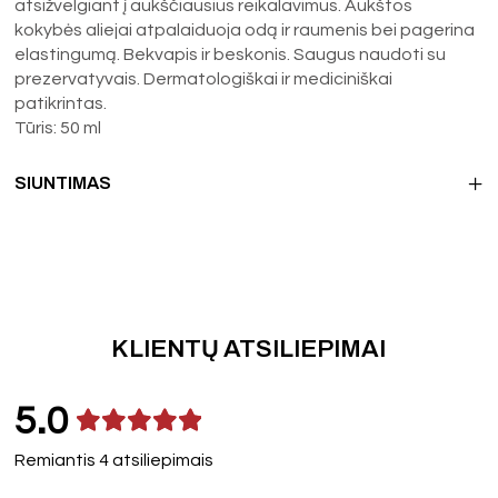
atsižvelgiant į aukščiausius reikalavimus. Aukštos
kokybės aliejai atpalaiduoja odą ir raumenis bei pagerina
elastingumą. Bekvapis ir beskonis. Saugus naudoti su
prezervatyvais. Dermatologiškai ir mediciniškai
patikrintas.
Tūris: 50 ml
SIUNTIMAS
KLIENTŲ ATSILIEPIMAI
5.0
Remiantis 4 atsiliepimais