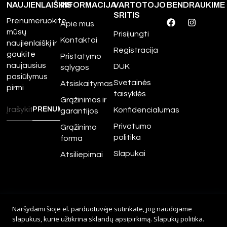
NAUJIENLAIŠKIS
INFORMACIJA
VARTOTOJO
BENDRAUKIME
SRITIS
Prenumeruokite
Apie mus
mūsų
Prisijungti
Kontaktai
naujienlaiškį ir
Registracija
gaukite
Pristatymo
naujausius
DUK
sąlygos
pasiūlymus
Svetainės
Atsiskaitymas
pirmi
taisyklės
Grąžinimas ir
Konfidencialumas
garantijos
Privatumo
Grąžinimo
politika
forma
Slapukai
Atsiliepimai
©
2026
Amour.lt – Visos
Naršydami šioje el. parduotuvėje sutinkate, jog naudojame
teisės saugomos.
slapukus, kurie užtikrina sklandų apsipirkimą.
Slapukų politika
.
Sprendimas:
Adveits