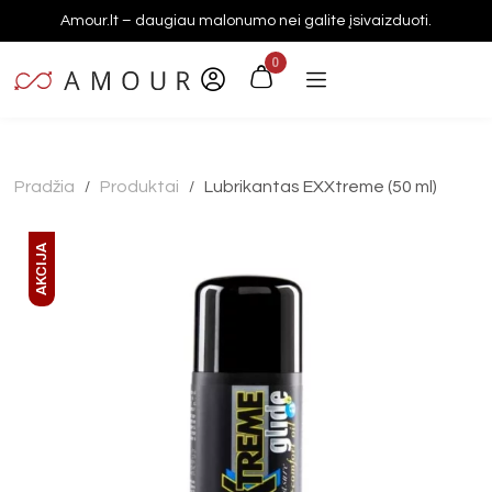
Amour.lt – daugiau malonumo nei galite įsivaizduoti.
0
Pradžia
Produktai
Lubrikantas EXXtreme (50 ml)
/
/
AKCIJA