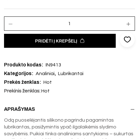
PRIDĖTI Į KREPŠELĮ
Produkto kodas:
IN9413
Kategorijos:
,
Analiniai
Lubrikantai
Prekės ženklas:
Hot
Prekinis ženklas:
Hot
APRAŠYMAS
Odą puoselėjantis silikono pagrindu pagamintas
lubrikantas, pasižymintis ypač ilgalaikėmis slydimo
savybėmis. Puikiai tinka analiniams santykiams – sukurtas