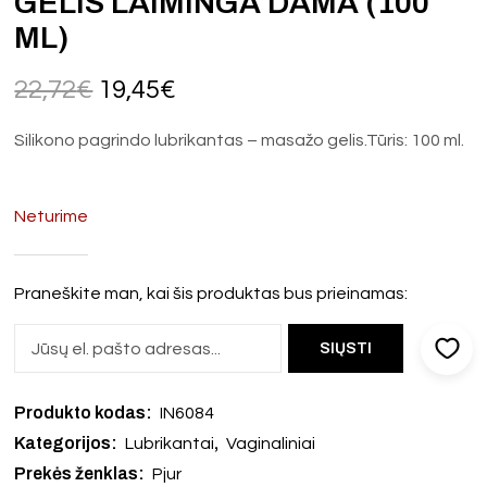
GELIS LAIMINGA DAMA (100
ML)
22,72
€
19,45
€
Silikono pagrindo lubrikantas – masažo gelis.Tūris: 100 ml.
Neturime
Praneškite man, kai šis produktas bus prieinamas:
Produkto kodas:
IN6084
Kategorijos:
,
Lubrikantai
Vaginaliniai
Prekės ženklas:
Pjur