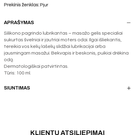
Prekinis ženklas:
Pjur
APRAŠYMAS
Silikono pagrindo lubrikantas – masažo gelis specialiai
sukurtas švelniai ir jautriai moters odai. Ilgai išliekantis,
tereikia vos kelių lašelių slidžiai lubrikacijai arba
jausmingam masažui. Bekvapis ir beskonis, puikiai drėkina
odą.
Dermatologiškai patvirtintas.
Tūris: 100 ml.
SIUNTIMAS
KLIENTŲ ATSILIEPIMAI