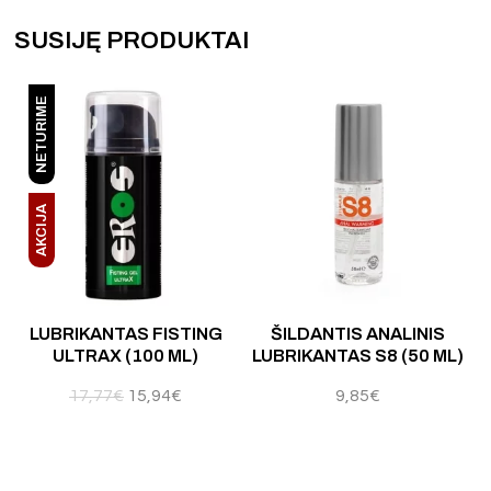
SUSIJĘ PRODUKTAI
NETURIME
AKCIJA
 5
Įvertinimas:
4.80
iš 5
LUBRIKANTAS FISTING
ŠILDANTIS ANALINIS
ULTRAX (100 ML)
LUBRIKANTAS S8 (50 ML)
17,77
€
15,94
€
9,85
€