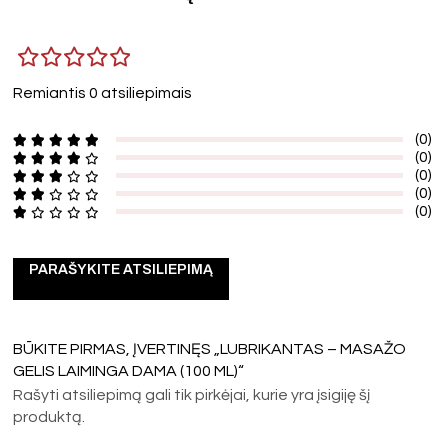
Remiantis 0 atsiliepimais
(0)
(0)
(0)
(0)
(0)
PARAŠYKITE ATSILIEPIMĄ
BŪKITE PIRMAS, ĮVERTINĘS „LUBRIKANTAS – MASAŽO
GELIS LAIMINGA DAMA (100 ML)“
Rašyti atsiliepimą gali tik pirkėjai, kurie yra įsigiję šį
produktą.