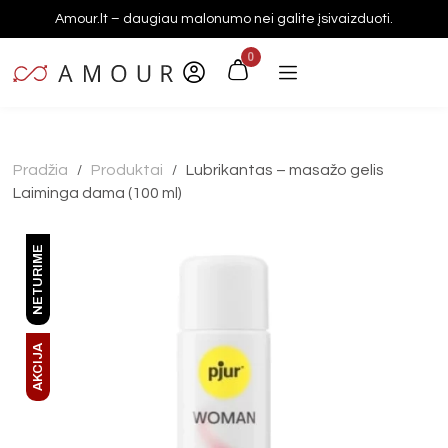
Amour.lt – daugiau malonumo nei galite įsivaizduoti.
0
Pradžia
Produktai
Lubrikantas – masažo gelis
/
/
Laiminga dama (100 ml)
NETURIME
AKCIJA