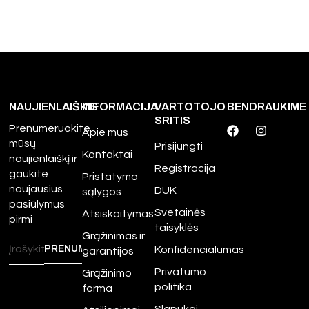
NAUJIENLAIŠKIS
INFORMACIJA
VARTOTOJO
BENDRAUKIME
SRITIS
Prenumeruokite
Apie mus
mūsų
Prisijungti
Kontaktai
naujienlaiškį ir
Registracija
gaukite
Pristatymo
naujausius
DUK
sąlygos
pasiūlymus
Svetainės
Atsiskaitymas
pirmi
taisyklės
Grąžinimas ir
Konfidencialumas
garantijos
Privatumo
Grąžinimo
politika
forma
Slapukai