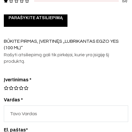
(0)
PARAŠYKITE ATSILIEPIMĄ
BŪKITE PIRMAS, ĮVERTINĘS „LUBRIKANTAS EGZO YES
(100 ML)“
Rašyti atsiliepimą gali tik pirkėjai, kurie yra įsigiję šį
produktą.
Įvertinimas
*
Vardas *
El. paštas*