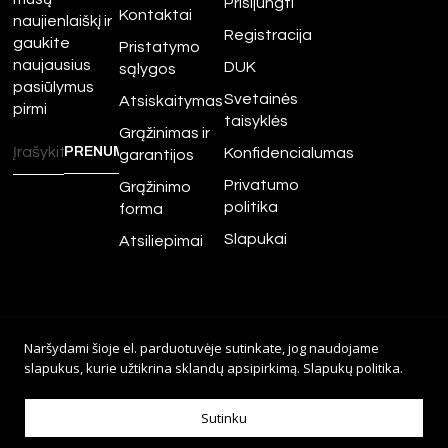
Prisijungti
Kontaktai
naujienlaiškį ir
Registracija
gaukite
Pristatymo
naujausius
DUK
sąlygos
pasiūlymus
Svetainės
Atsiskaitymas
pirmi
taisyklės
Grąžinimas ir
Konfidencialumas
garantijos
Privatumo
Grąžinimo
politika
forma
Slapukai
Atsiliepimai
©
2026
Amour.lt – Visos
Naršydami šioje el. parduotuvėje sutinkate, jog naudojame
teisės saugomos.
slapukus, kurie užtikrina sklandų apsipirkimą.
Slapukų politika
.
Sprendimas:
Adveits
Sutinku