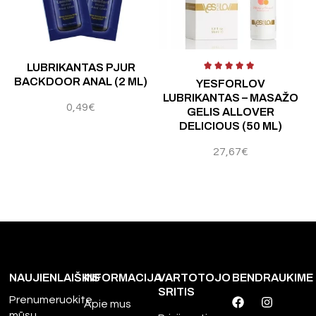
 5
Įvertinimas:
4.80
iš 5
Į
LUBRIKANTAS PJUR
BACKDOOR ANAL (2 ML)
YESFORLOV
LUBRIKANTAS – MASAŽO
0,49
€
GELIS ALLOVER
DELICIOUS (50 ML)
27,67
€
NAUJIENLAIŠKIS
INFORMACIJA
VARTOTOJO
BENDRAUKIME
SRITIS
Prenumeruokite
Apie mus
mūsų