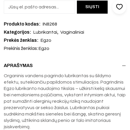
Produkto kodas:
IN8268
Kategorijos:
,
Lubrikantai
Vaginaliniai
Prekės ženklas:
Egzo
Prekinis ženklas:
Egzo
APRAŠYMAS
Organinis vandens pagrindo lubrikantas su šildymo
efektu, suteikiančiu papildomos stimuliacijos. Pagrindinis
Egzo lubrikanto naudojimo tikslas – užkirsti kelią skausmui
bei nemaloniems pojūčiams, vykstant intymiam aktui, taip
pat sumažinti alerginių reakcijų riziką naudojant
prezervatyvus ar sekso žaislus. Lubrikantas puikiai
sudrėkina makšties sieneles bei išangę, skatina geresnį
slydimą, užtikrina sklandų penio ar falo imitatoriaus
įsiskverbimą.