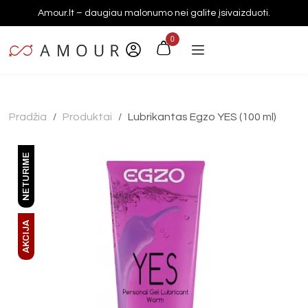
Amour.lt – daugiau malonumo nei galite įsivaizduoti.
0
Pradžia
Produktai
Lubrikantas Egzo YES (100 ml)
/
/
NETURIME
AKCIJA