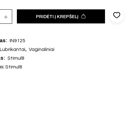
PRIDĖTI Į KREPŠELĮ
das:
IN9125
,
Lubrikantai
Vaginaliniai
as:
Stimul8
as:
Stimul8