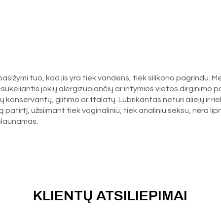
asižymi tuo, kad jis yra tiek vandens, tiek silikono pagrindu. M
sukeliantis jokių alergizuojančių ar intymios vietos dirginimo p
nservantų, glitimo ar ftalatų. Lubrikantas neturi aliejų ir rieba
ią patirtį, užsiimant tiek vaginaliniu, tiek analiniu seksu, nėra
uplaunamas.
KLIENTŲ ATSILIEPIMAI