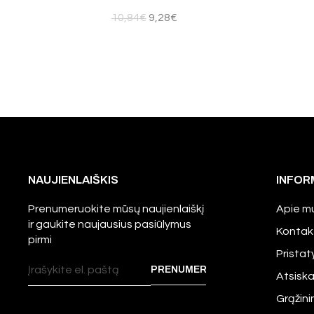
10,84
€
9,28
€
NAUJIENLAIŠKIS
INFOR
Prenumeruokite mūsų naujienlaiškį
Apie m
ir gaukite naujausius pasiūlymus
Kontak
pirmi
Prista
Atsisk
Grąžini