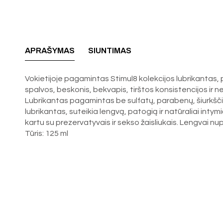
APRAŠYMAS
SIUNTIMAS
Vokietijoje pagamintas Stimul8 kolekcijos lubrikantas, p
spalvos, beskonis, bekvapis, tirštos konsistencijos ir ne
Lubrikantas pagamintas be sulfatų, parabenų, šiurkščių ko
lubrikantas, suteikia lengvą, patogią ir natūraliai intym
kartu su prezervatyvais ir sekso žaisliukais. Lengvai n
Tūris: 125 ml