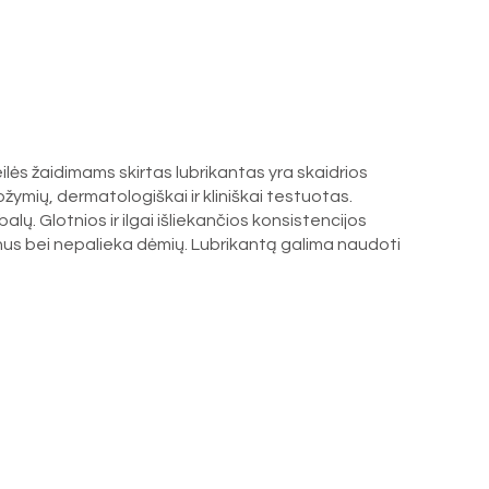
eilės žaidimams skirtas lubrikantas yra skaidrios
ožymių, dermatologiškai ir kliniškai testuotas.
lų. Glotnios ir ilgai išliekančios konsistencijos
 lipnus bei nepalieka dėmių. Lubrikantą galima naudoti