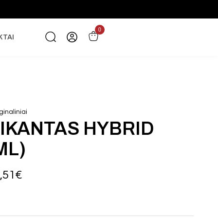
0
KTAI
inaliniai
IKANTAS HYBRID
ML)
,51
€