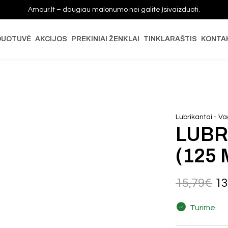
Amour.lt – daugiau malonumo nei galite įsivaizduoti.
DUOTUVĖ
AKCIJOS
PREKINIAI ŽENKLAI
TINKLARAŠTIS
KONTA
-
Lubrikantai
Vag
LUBR
(125 
15,79
€
13
Turime