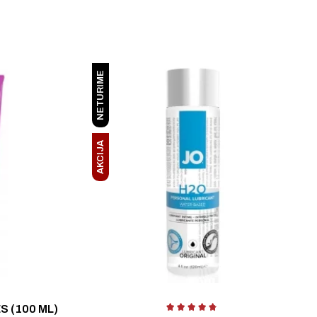
NETURIME
AKCIJA
Įvertinimas:
4
S (100 ML)