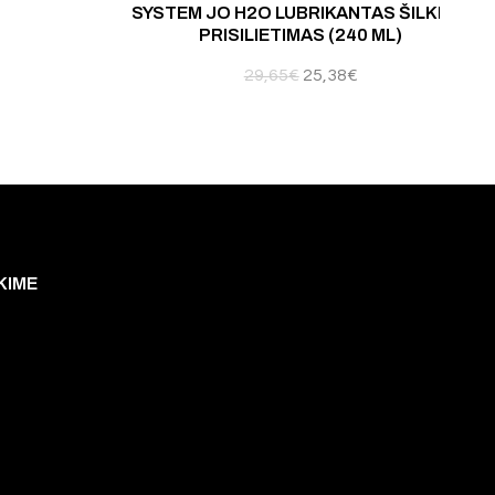
SYSTEM JO H2O LUBRIKANTAS ŠILKINIS
PRISILIETIMAS (240 ML)
29,65
€
25,38
€
KIME