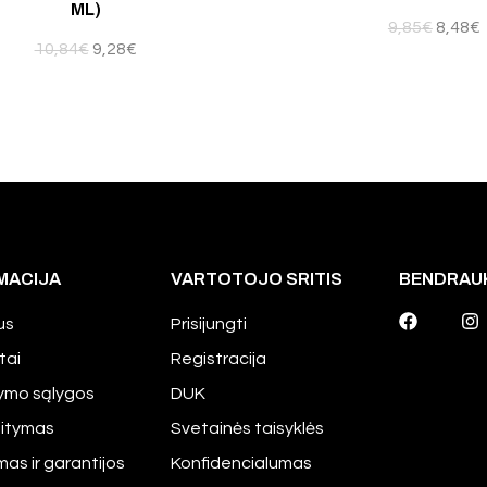
ML)
9,85
€
8,48
€
10,84
€
9,28
€
MACIJA
VARTOTOJO SRITIS
BENDRAU
us
Prisijungti
tai
Registracija
tymo sąlygos
DUK
aitymas
Svetainės taisyklės
mas ir garantijos
Konfidencialumas