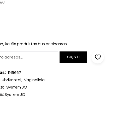
AV.
n, kai šis produktas bus prieinamas:
das:
IN5667
,
Lubrikantai
Vaginaliniai
as:
System JO
as:
System JO