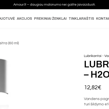
Amour.lt – daugiau malonumo nei galite įsivaizduoti.
DUOTUVĖ
AKCIJOS
PREKINIAI ŽENKLAI
TINKLARAŠTIS
KONTA
tra (60 ml)
-
Lubrikantai
Vag
LUBR
– H2O
12,82
€
Vandens pagrin
turi šildymo e