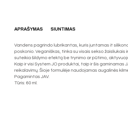
APRAŠYMAS
SIUNTIMAS
Vandens pagrindo lubrikantas, kuris juntamas it silikono
poskonio. Veganiškas, tinka su visais sekso žaisliukais ir
suteikia šildymo efektą be trynimo ar pūtimo, aktyvuo
Kaip ir visi System JO produktai, taip ir šis gaminamas 
reikalavimų. Šioje formulėje naudojamas augalinės kilmė
Pagamintas JAV.
Tūris: 60 ml.