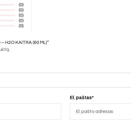
(0)
(0)
(0)
(0)
(0)
– H2O KAITRA (60 ML)“
duktą.
El. paštas*