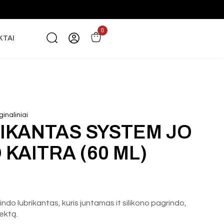
0
KTAI
inaliniai
IKANTAS SYSTEM JO
 KAITRA (60 ML)
do lubrikantas, kuris juntamas it silikono pagrindo,
fektą.