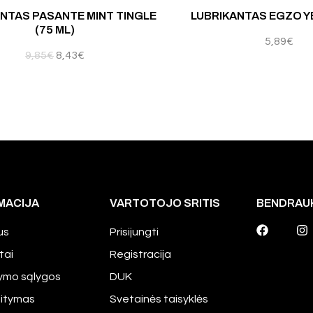
5
NTAS PASANTE MINT TINGLE
LUBRIKANTAS EGZO YE
(75 ML)
5,89
€
9,85
€
8,43
€
MACIJA
VARTOTOJO SRITIS
BENDRAU
us
Prisijungti
tai
Registracija
tymo sąlygos
DUK
aitymas
Svetainės taisyklės