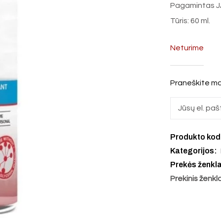
Pagamintas J
Tūris: 60 ml.
Neturime
Praneškite ma
Produkto ko
Kategorijos:
Prekės ženkl
Prekinis ženkl