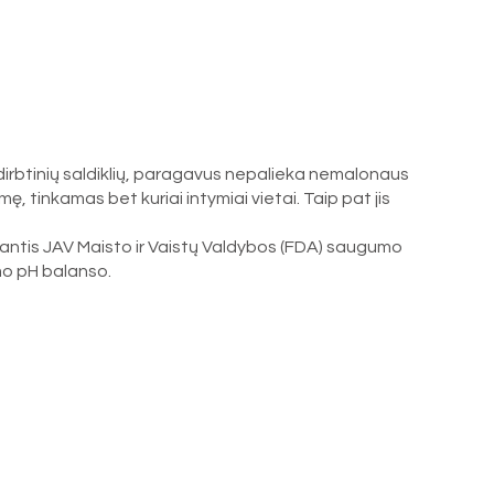
i dirbtinių saldiklių, paragavus nepalieka nemalonaus
mę, tinkamas bet kuriai intymiai vietai. Taip pat jis
aikantis JAV Maisto ir Vaistų Valdybos (FDA) saugumo
zmo pH balanso.