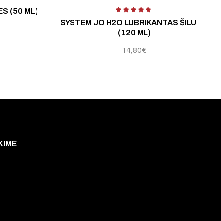
S (50 ML)
SYSTEM JO H2O LUBRIKANTAS ŠILUMA
(120 ML)
14,80
€
KIME