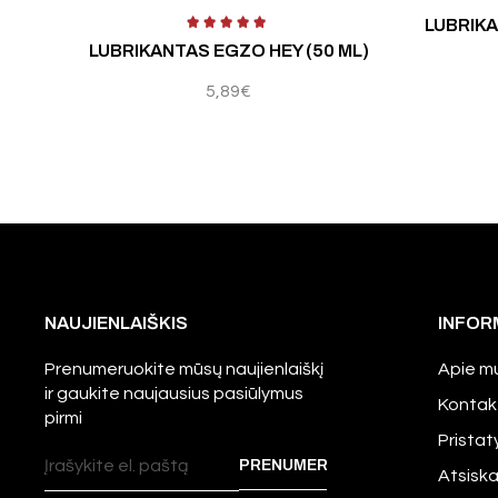
mas:
5.00
iš 5
Įvertinimas:
5.00
iš 
LUBRIKA
LUBRIKANTAS EGZO HEY (50 ML)
5,89
€
NAUJIENLAIŠKIS
INFOR
Prenumeruokite mūsų naujienlaiškį
Apie m
ir gaukite naujausius pasiūlymus
Kontak
pirmi
Prista
Atsisk