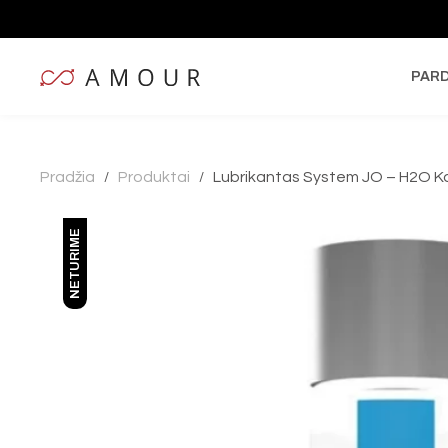
PAR
Pradžia
Produktai
Lubrikantas System JO – H2O Kai
/
/
NETURIME