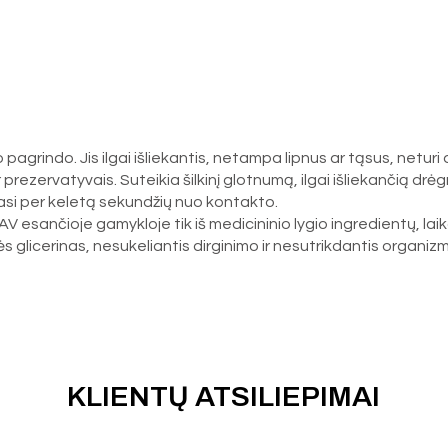
 pagrindo. Jis ilgai išliekantis, netampa lipnus ar tąsus, netur
 prezervatyvais. Suteikia šilkinį glotnumą, ilgai išliekančią drėg
jasi per keletą sekundžių nuo kontakto.
JAV esančioje gamykloje tik iš medicininio lygio ingredientų, l
s glicerinas, nesukeliantis dirginimo ir nesutrikdantis organi
KLIENTŲ ATSILIEPIMAI