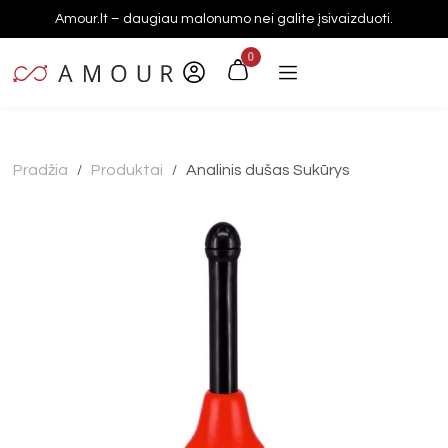
Amour.lt – daugiau malonumo nei galite įsivaizduoti.
0
Pradžia
Produktai
Analinis dušas Sukūrys
/
/