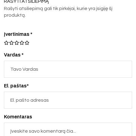
RAŠYTI ATSILIEPIMĄ
Rašyti atsiliepimą gali tik pirkėjai, kurie yra įsigiję šį
produktą.
Įvertinimas
*
Vardas *
El. paštas*
Komentaras