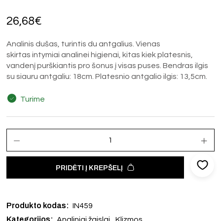
26,68
€
Analinis dušas, turintis du antgalius. Vienas
skirtas intymiai analinei higienai, kitas kiek platesnis,
vandenį purškiantis pro šonus į visas puses. Bendras ilgis
su siauru antgaliu: 18cm. Platesnio antgalio ilgis: 13,5cm.
Turime
PRIDĖTI Į KREPŠELĮ
Produkto kodas:
IN459
Kategorijos:
,
Analiniai žaislai
Klizmos