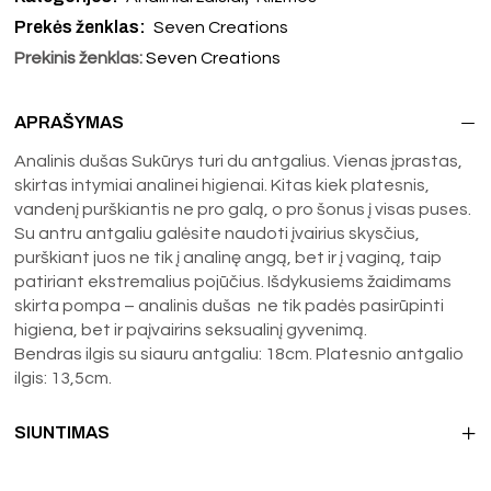
Prekės ženklas:
Seven Creations
Prekinis ženklas:
Seven Creations
APRAŠYMAS
Analinis dušas Sukūrys turi du antgalius. Vienas įprastas,
skirtas intymiai analinei higienai. Kitas kiek platesnis,
vandenį purškiantis ne pro galą, o pro šonus į visas puses.
Su antru antgaliu galėsite naudoti įvairius skysčius,
purškiant juos ne tik į analinę angą, bet ir į vaginą, taip
patiriant ekstremalius pojūčius. Išdykusiems žaidimams
skirta pompa – analinis dušas ne tik padės pasirūpinti
higiena, bet ir paįvairins seksualinį gyvenimą.
Bendras ilgis su siauru antgaliu: 18cm. Platesnio antgalio
ilgis: 13,5cm.
SIUNTIMAS