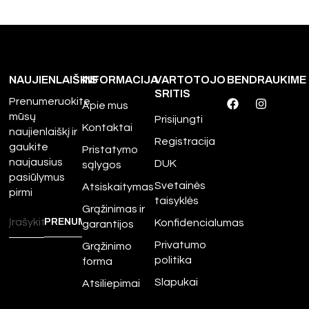
NAUJIENLAIŠKIS
INFORMACIJA
VARTOTOJO
BENDRAUKIME
SRITIS
Prenumeruokite
Apie mus
mūsų
Prisijungti
Kontaktai
naujienlaiškį ir
Registracija
gaukite
Pristatymo
naujausius
DUK
sąlygos
pasiūlymus
Svetainės
Atsiskaitymas
pirmi
taisyklės
Grąžinimas ir
Konfidencialumas
garantijos
Privatumo
Grąžinimo
politika
forma
Slapukai
Atsiliepimai