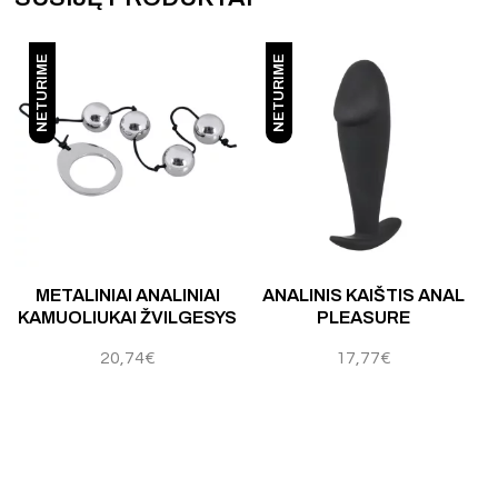
NETURIME
NETURIME
Įvertinimas:
4.00
iš 5
Įvertinimas:
5.00
iš 5
METALINIAI ANALINIAI
ANALINIS KAIŠTIS ANAL
A
KAMUOLIUKAI ŽVILGESYS
PLEASURE
20,74
€
17,77
€