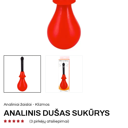
-
Analiniai žaislai
Klizmos
ANALINIS DUŠAS SUKŪRYS
(
3
pirkėjų atsiliepimai)