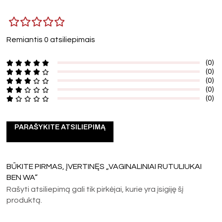
Remiantis 0 atsiliepimais
(0)
(0)
(0)
(0)
(0)
PARAŠYKITE ATSILIEPIMĄ
BŪKITE PIRMAS, ĮVERTINĘS „VAGINALINIAI RUTULIUKAI
BEN WA“
Rašyti atsiliepimą gali tik pirkėjai, kurie yra įsigiję šį
produktą.