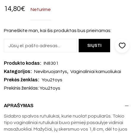
14,80
€
Neturime
Praneškite man, kai šis produktas bus prieinamas:
Produkto kodas:
IN8301
Kategorijos:
,
Nevibruojantys
Vaginaliniai kamuoliukai
Prekės ženklas:
You2toys
Prekinis ženklas:
You2toys
APRAŠYMAS
Sidabro spalvos rutuliukai, kurie nuolat populiarūs. Tokio
tipo vaginaliniai rutuliukai buvo pirmieji pasaulyje vidiniai
masažuokliai. Mažyčiai, jų skersmuo vos 1,8 cm, dėl to juos