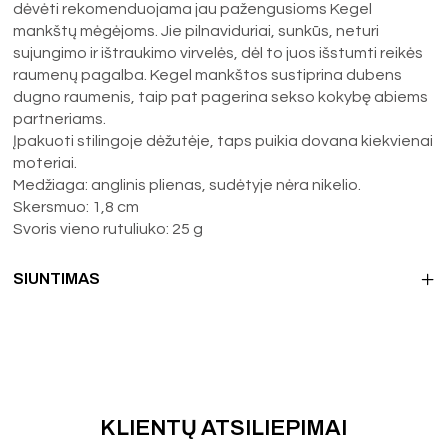
dėvėti rekomenduojama jau pažengusioms Kegel
mankštų mėgėjoms. Jie pilnaviduriai, sunkūs, neturi
sujungimo ir ištraukimo virvelės, dėl to juos išstumti reikės
raumenų pagalba. Kegel mankštos sustiprina dubens
dugno raumenis, taip pat pagerina sekso kokybę abiems
partneriams.
Įpakuoti stilingoje dėžutėje, taps puikia dovana kiekvienai
moteriai.
Medžiaga: anglinis plienas, sudėtyje nėra nikelio.
Skersmuo: 1,8 cm
Svoris vieno rutuliuko: 25 g
SIUNTIMAS
KLIENTŲ ATSILIEPIMAI