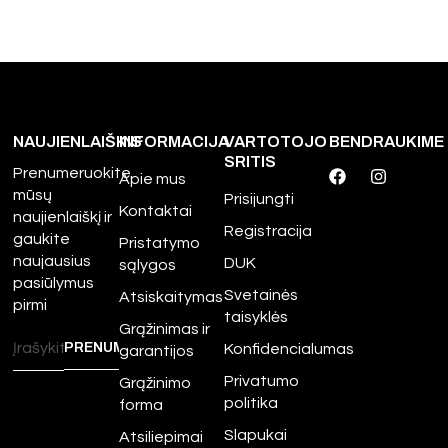
NAUJIENLAIŠKIS
INFORMACIJA
VARTOTOJO
BENDRAUKIME
SRITIS
Prenumeruokite
Apie mus
mūsų
Prisijungti
Kontaktai
naujienlaiškį ir
Registracija
gaukite
Pristatymo
naujausius
DUK
sąlygos
pasiūlymus
Svetainės
Atsiskaitymas
pirmi
taisyklės
Grąžinimas ir
Konfidencialumas
garantijos
Privatumo
Grąžinimo
politika
forma
Slapukai
Atsiliepimai