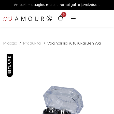
Amour.lt – daugiau malonumo nei galite įsivaizduoti.
0
Pradžia
Produktai
Vaginaliniai rutuliukai Ben Wa
/
/
NETURIME