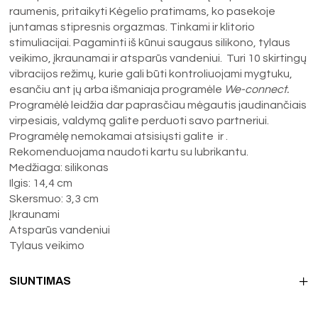
raumenis, pritaikyti Kėgelio pratimams, ko pasekoje
juntamas stipresnis orgazmas. Tinkami ir klitorio
stimuliacijai. Pagaminti iš kūnui saugaus silikono, tylaus
veikimo, įkraunamai ir atsparūs vandeniui. Turi 10 skirtingų
vibracijos režimų, kurie gali būti kontroliuojami mygtuku,
esančiu ant jų arba išmaniaja programėle
We-connect.
Programėlė leidžia dar paprasčiau mėgautis jaudinančiais
virpesiais, valdymą galite perduoti savo partneriui.
Programėlę nemokamai atsisiųsti galite ir .
Rekomenduojama naudoti kartu su lubrikantu.
Medžiaga: silikonas
Ilgis: 14,4 cm
Skersmuo: 3,3 cm
Įkraunami
Atsparūs vandeniui
Tylaus veikimo
SIUNTIMAS