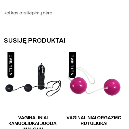
Kol kas atsiliepimų nėra.
SUSIJĘ PRODUKTAI
NETURIME
NETURIME
VAGINALINIAI
VAGINALINIAI ORGAZMO
V
KAMUOLIUKAI JUODAI
RUTULIUKAI