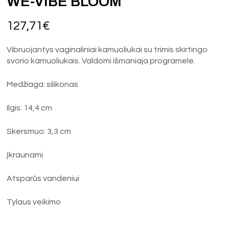
WE-VIBE BLOOM
127,71
€
Vibruojantys vaginaliniai kamuoliukai su trimis skirtingo
svorio kamuoliukais. Valdomi išmaniaja programele.
Medžiaga: silikonas
Ilgis: 14,4 cm
Skersmuo: 3,3 cm
Įkraunami
Atsparūs vandeniui
Tylaus veikimo