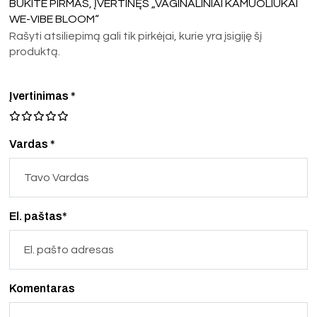
BŪKITE PIRMAS, ĮVERTINĘS „VAGINALINIAI KAMUOLIUKAI
WE-VIBE BLOOM“
Rašyti atsiliepimą gali tik pirkėjai, kurie yra įsigiję šį
produktą.
Įvertinimas
*
Vardas *
El. paštas*
Komentaras