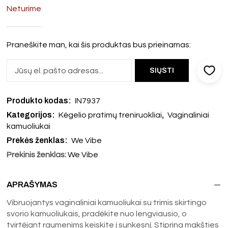
Neturime
Praneškite man, kai šis produktas bus prieinamas:
Produkto kodas:
IN7937
Kategorijos:
,
Kėgelio pratimų treniruokliai
Vaginaliniai
kamuoliukai
Prekės ženklas:
We Vibe
Prekinis ženklas:
We Vibe
APRAŠYMAS
Vibruojantys vaginaliniai kamuoliukai su trimis skirtingo
svorio kamuoliukais, pradėkite nuo lengviausio, o
tvirtėjant raumenims keiskite į sunkesnį. Stiprina makšties