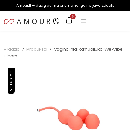
Amour.lt – daugiau malonumo nei galite įsivaizduoti.
0
Pradžia
Produktai
Vaginaliniai kamuoliukai We-Vibe
/
/
Bloom
NETURIME