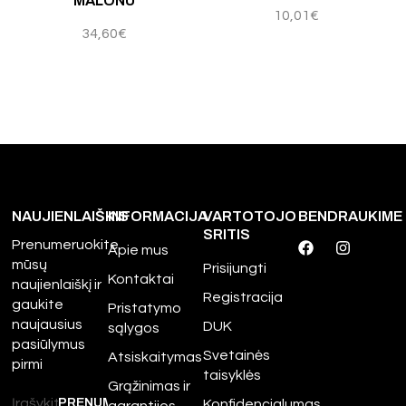
MALONU
10,01
€
34,60
€
NAUJIENLAIŠKIS
INFORMACIJA
VARTOTOJO
BENDRAUKIME
SRITIS
Prenumeruokite
Apie mus
mūsų
Prisijungti
Kontaktai
naujienlaiškį ir
Registracija
gaukite
Pristatymo
naujausius
DUK
sąlygos
pasiūlymus
Svetainės
Atsiskaitymas
pirmi
taisyklės
Grąžinimas ir
Konfidencialumas
garantijos