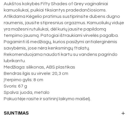
Aukštos kokybės Fifty Shades of Grey vaginaliniai
kamuoliukai, puikiai tiksiantys pradedančiosioms.
Atlikdama Kėgelio pratimus sustiprinsite dubens dugno
raumenis, jausite stipresnius orgazmus. Kamuoliukų viduje
yra mažesni rutuliukai, dėl kurių jausite papildomą
tempimo jausmą. Patogiai ištraukiami virvelės pagalba.
Pagaminti iš medžiagų, kurios pasižymi antialerginėmis
savybėmis, jose nėra kenksmingų ftalatų.
Rekomenduojama naudoti kartu su vandens pagrindo
lubrikantu.
Medžiaga: silikonas, ABS plastikas
Bendras ilgis su virvele: 20,3 cm
Įterpimo gylis: 8 cm
Svoris: 67 g
Spalva: juoda, metalo
Pakuotėje rasite ir satininį laikymo maišelį.
SIUNTIMAS