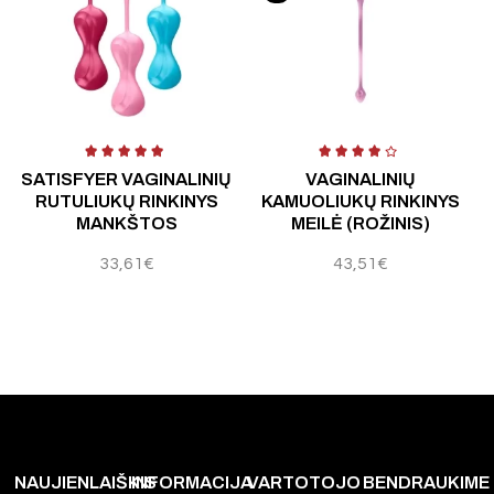
V
SATISFYER VAGINALINIŲ
VAGINALINIŲ
RUTULIUKŲ RINKINYS
KAMUOLIUKŲ RINKINYS
MANKŠTOS
MEILĖ (ROŽINIS)
33,61
€
43,51
€
NAUJIENLAIŠKIS
INFORMACIJA
VARTOTOJO
BENDRAUKIME