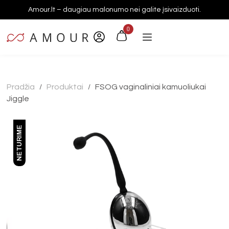
Amour.lt – daugiau malonumo nei galite įsivaizduoti.
0
Pradžia
Produktai
FSOG vaginaliniai kamuoliukai
/
/
Jiggle
NETURIME