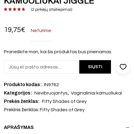
KAMUOLIUKAI JIGGLE
(
2
pirkėjų atsiliepimai)
19,75
€
Neturime
Praneškite man, kai šis produktas bus prieinamas:
Produkto kodas:
IN9762
Kategorijos:
,
Nevibruojantys
Vaginaliniai kamuoliukai
Prekės ženklas:
Fifty Shades of Grey
Prekinis ženklas:
Fifty Shades of Grey
APRAŠYMAS