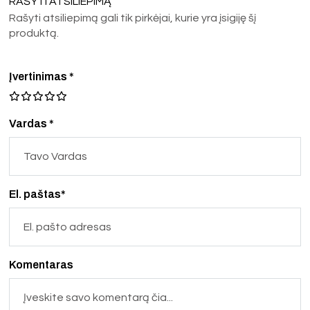
RAŠYTI ATSILIEPIMĄ
Rašyti atsiliepimą gali tik pirkėjai, kurie yra įsigiję šį
produktą.
Įvertinimas
*
Vardas *
El. paštas*
Komentaras