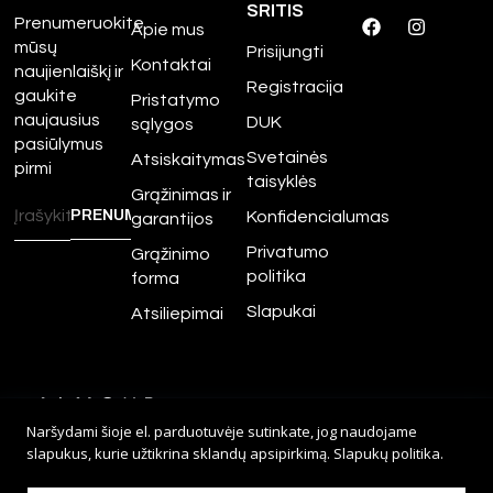
SRITIS
Prenumeruokite
Apie mus
mūsų
Prisijungti
Kontaktai
naujienlaiškį ir
Registracija
gaukite
Pristatymo
naujausius
DUK
sąlygos
pasiūlymus
Svetainės
Atsiskaitymas
pirmi
taisyklės
Grąžinimas ir
Konfidencialumas
garantijos
Privatumo
Grąžinimo
politika
forma
Slapukai
Atsiliepimai
©
2026
Amour.lt – Visos
Naršydami šioje el. parduotuvėje sutinkate, jog naudojame
teisės saugomos.
slapukus, kurie užtikrina sklandų apsipirkimą.
Slapukų politika
.
Sprendimas:
Adveits