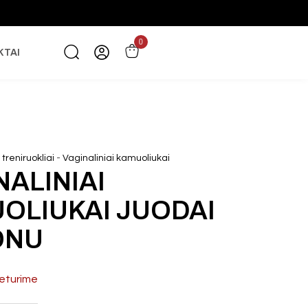
0
KTAI
-
treniruokliai
Vaginaliniai kamuoliukai
NALINIAI
OLIUKAI JUODAI
ONU
eturime