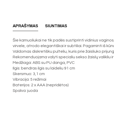
APRAŠYMAS
SIUNTIMAS
Šie kamuoliukai ne tik padės sustiprinti vidinius vagino
virvele, atrodo elegantiškai ir subtiliai. Pagaminti iš kū
Valdomas diskretišku pulteliu, kuris prie žaisliuko priju
Rekomenduojama valyti specialiu sekso žaislų valikliu ir
Medžiaga: ABS su PU danga, PVC
Ilgis: bendras ilgis su laideliu 91 cm
Skersmuo: 3,1 cm
Vibracija: 5 režimai
Baterijos: 2 x AAA (nepridėtos)
Spalva: juoda