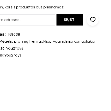
n, kai šis produktas bus prieinamas:
das:
IN9038
,
Kėgelio pratimų treniruokliai
Vaginaliniai kamuoliukai
as:
You2toys
as:
You2toys