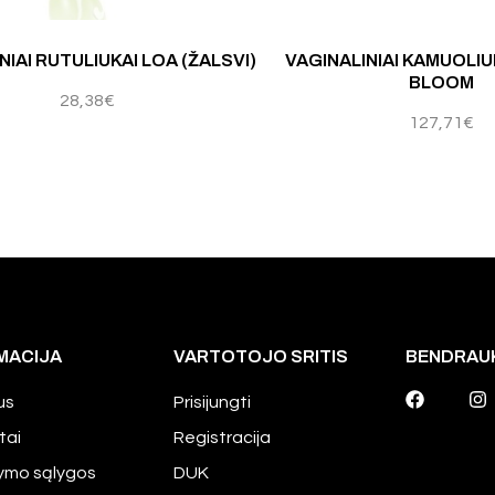
Įvertinimas:
4.75
iš 5
NIAI RUTULIUKAI LOA (ŽALSVI)
VAGINALINIAI KAMUOLIU
BLOOM
28,38
€
127,71
€
MACIJA
VARTOTOJO SRITIS
BENDRAU
us
Prisijungti
tai
Registracija
tymo sąlygos
DUK