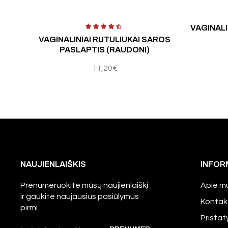
VAGINALI
VAGINALINIAI RUTULIUKAI SAROS
PASLAPTIS (RAUDONI)
11,20
€
NAUJIENLAIŠKIS
INFOR
Prenumeruokite mūsų naujienlaiškį
Apie m
ir gaukite naujausius pasiūlymus
Kontak
pirmi
Prista