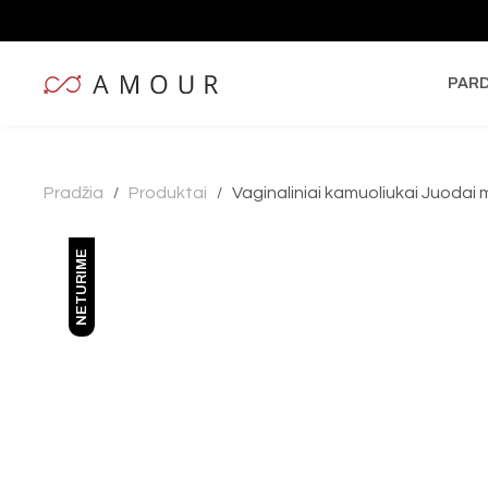
PAR
Pradžia
Produktai
Vaginaliniai kamuoliukai Juodai
/
/
NETURIME