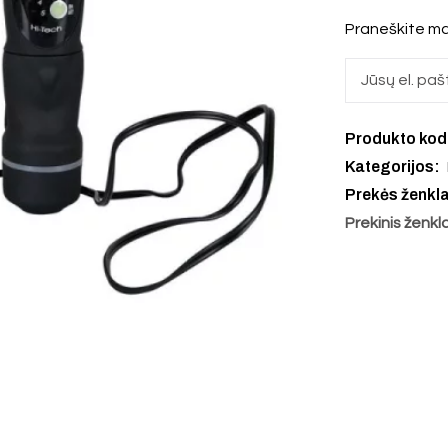
Praneškite ma
Produkto ko
Kategorijos:
Prekės ženkl
Prekinis ženkl