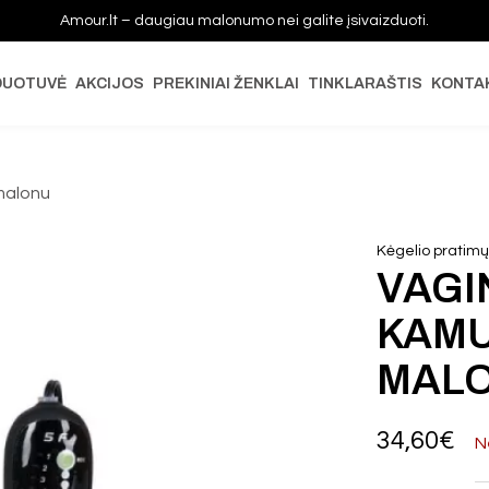
Amour.lt – daugiau malonumo nei galite įsivaizduoti.
DUOTUVĖ
AKCIJOS
PREKINIAI ŽENKLAI
TINKLARAŠTIS
KONTA
 malonu
Kėgelio pratimų 
VAGI
KAMU
MAL
34,60
€
N