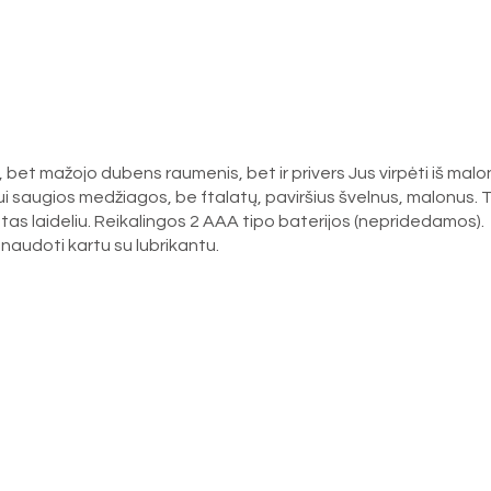
s, bet mažojo dubens raumenis, bet ir privers Jus virpėti iš mal
nui saugios medžiagos, be ftalatų, paviršius švelnus, malonus. Tur
ngtas laideliu. Reikalingos 2 AAA tipo baterijos (nepridedamos).
 naudoti kartu su lubrikantu.