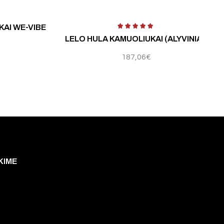
KAI WE-VIBE
LELO HULA KAMUOLIUKAI (ALYVINIAI)
187,06
€
KIME