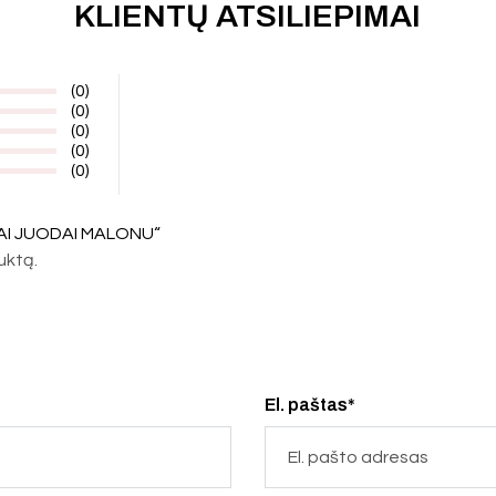
KLIENTŲ ATSILIEPIMAI
(0)
(0)
(0)
(0)
(0)
KAI JUODAI MALONU“
duktą.
El. paštas*