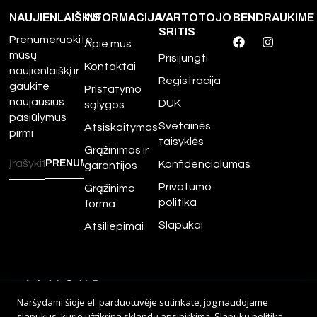
NAUJIENLAIŠKIS
INFORMACIJA
VARTOTOJO
BENDRAUKIME
SRITIS
Prenumeruokite
Apie mus
mūsų
Prisijungti
Kontaktai
naujienlaiškį ir
Registracija
gaukite
Pristatymo
naujausius
DUK
sąlygos
pasiūlymus
Svetainės
Atsiskaitymas
pirmi
taisyklės
Grąžinimas ir
Konfidencialumas
garantijos
Privatumo
Grąžinimo
politika
forma
Slapukai
Atsiliepimai
©
2026
Amour.lt – Visos
Naršydami šioje el. parduotuvėje sutinkate, jog naudojame
teisės saugomos.
slapukus, kurie užtikrina sklandų apsipirkimą.
Slapukų politika
.