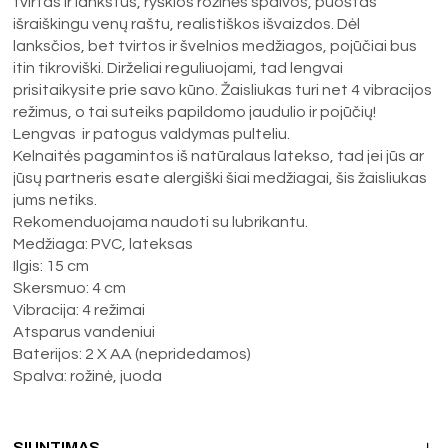
tvirtas ir lankstus, ryškios rožinės spalvos, puoštas
išraiškingu venų raštu, realistiškos išvaizdos. Dėl
lanksčios, bet tvirtos ir švelnios medžiagos, pojūčiai bus
itin tikroviški. Dirželiai reguliuojami, tad lengvai
prisitaikysite prie savo kūno. Žaisliukas turi net 4 vibracijos
režimus, o tai suteiks papildomo jaudulio ir pojūčių!
Lengvas ir patogus valdymas pulteliu.
Kelnaitės pagamintos iš natūralaus latekso, tad jei jūs ar
jūsų partneris esate alergiški šiai medžiagai, šis žaisliukas
jums netiks.
Rekomenduojama naudoti su lubrikantu.
Medžiaga: PVC, lateksas
Ilgis: 15 cm
Skersmuo: 4 cm
Vibracija: 4 režimai
Atsparus vandeniui
Baterijos: 2 X AA (nepridedamos)
Spalva: rožinė, juoda
SIUNTIMAS