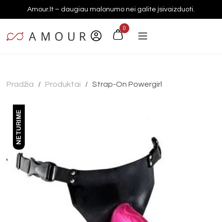
Amour.lt – daugiau malonumo nei galite įsivaizduoti.
0
Pradžia
Produktai
Strap-On Powergirl
/
/
NETURIME