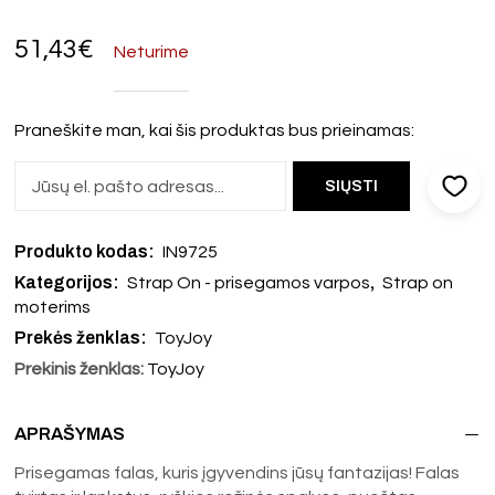
51,43
€
Neturime
Praneškite man, kai šis produktas bus prieinamas:
Produkto kodas:
IN9725
Kategorijos:
,
Strap On - prisegamos varpos
Strap on
moterims
Prekės ženklas:
ToyJoy
Prekinis ženklas:
ToyJoy
APRAŠYMAS
Prisegamas falas, kuris įgyvendins jūsų fantazijas! Falas