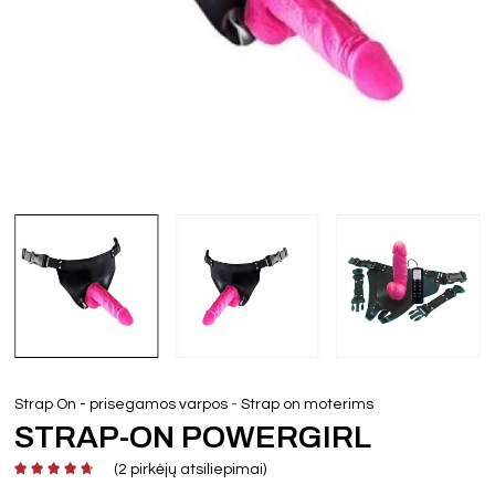
-
Strap On - prisegamos varpos
Strap on moterims
STRAP-ON POWERGIRL
(
2
pirkėjų atsiliepimai)