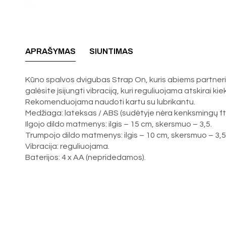
APRAŠYMAS
SIUNTIMAS
Kūno spalvos dvigubas Strap On, kuris abiems partneriam
galėsite įsijungti vibraciją, kuri reguliuojama atskirai ki
Rekomenduojama naudoti kartu su lubrikantu.
Medžiaga: lateksas / ABS (sudėtyje nėra kenksmingų ft
Ilgojo dildo matmenys: ilgis – 15 cm, skersmuo – 3,5.
Trumpojo dildo matmenys: ilgis – 10 cm, skersmuo – 3,5
Vibracija: reguliuojama.
Baterijos: 4 x AA (nepridedamos).