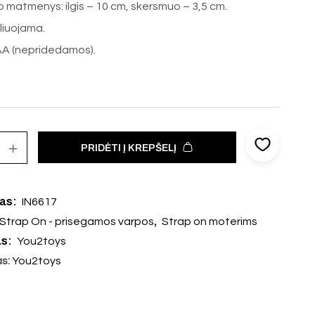
 matmenys: ilgis – 10 cm, skersmuo – 3,5 cm.
uliuojama.
 AA (nepridedamos).
PRIDĖTI Į KREPŠELĮ
das:
IN6617
,
Strap On - prisegamos varpos
Strap on moterims
as:
You2toys
as:
You2toys