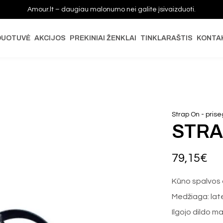
Amour.lt – daugiau malonumo nei galite įsivaizduoti.
DUOTUVĖ
AKCIJOS
PREKINIAI ŽENKLAI
TINKLARAŠTIS
KONTA
Strap On - pri
STRA
79,15
€
Kūno spalvos 
Medžiaga: lat
Ilgojo dildo m