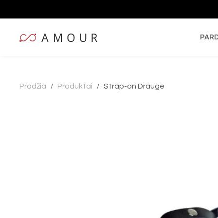
PAR
Pradžia
Produktai
Strap-on Drauge
/
/