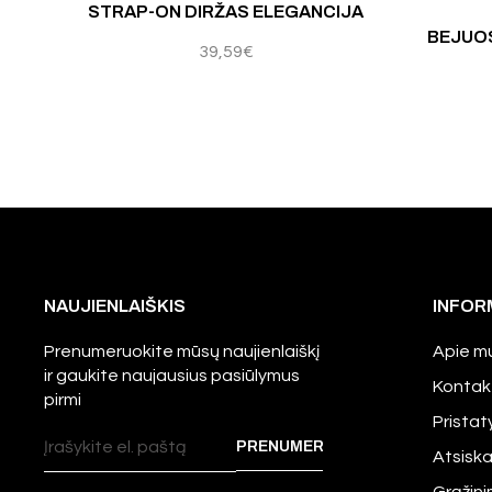
STRAP-ON DIRŽAS ELEGANCIJA
BEJUOS
39,59
€
NAUJIENLAIŠKIS
INFOR
Prenumeruokite mūsų naujienlaiškį
Apie m
ir gaukite naujausius pasiūlymus
Kontak
pirmi
Prista
Atsisk
Grąžini