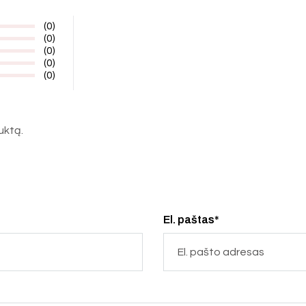
(0)
(0)
(0)
(0)
(0)
duktą.
El. paštas*