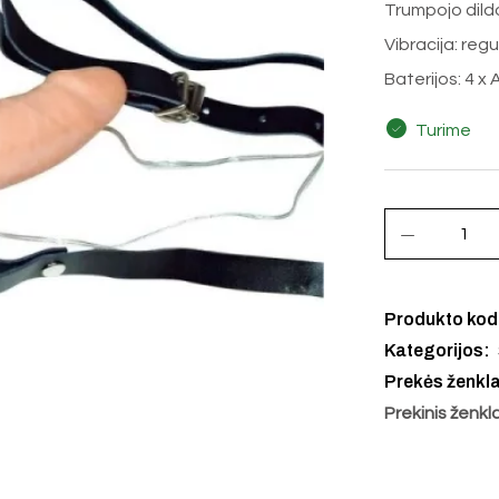
Trumpojo dildo
Vibracija: reg
Baterijos: 4 x
Turime
Produkto ko
Kategorijos:
Prekės ženkl
Prekinis ženkl