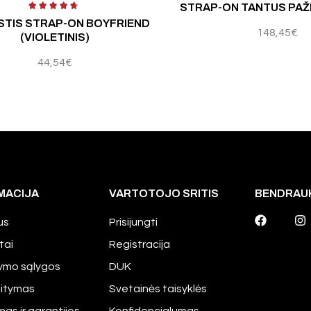
STRAP-ON TANTUS PA
TIS STRAP-ON BOYFRIEND
148,45
€
(VIOLETINIS)
44,54
€
MACIJA
VARTOTOJO SRITIS
BENDRAU
us
Prisijungti
tai
Registracija
tymo sąlygos
DUK
aitymas
Svetainės taisyklės
mas ir garantijos
Konfidencialumas