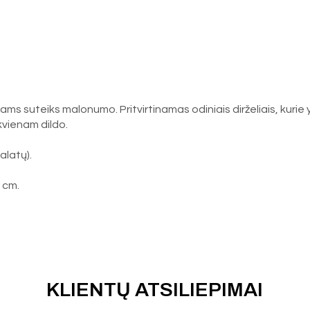
s suteiks malonumo. Pritvirtinamas odiniais dirželiais, kurie y
ekvienam dildo.
alatų).
 cm.
KLIENTŲ ATSILIEPIMAI