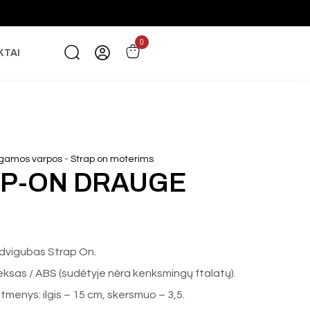
0
KTAI
-
segamos varpos
Strap on moterims
P-ON DRAUGE
dvigubas Strap On.
eksas / ABS (sudėtyje nėra kenksmingų ftalatų).
atmenys: ilgis – 15 cm, skersmuo – 3,5.