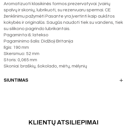
Aromatizuoti klasikinės formos prezervatyvai. Įvairių
spalvų ir skonių, lubrikuoti, su rezervuaru spermai. CE
ženklinimu pažymėti Pasante yra įvertinti kaip aukštos
kokybės ir originalūs. Saugūs naudoti tiek su vandens, tiek
su silikono pagrindo lubrikantais.
Pagaminta iš: latekso
Pagaminimo šalis: Didžioji Britanija
Ilgis: 190 mm
Skersmuo: 52 mm
Storis: 0,065 mm
Skoniai: braškių, šokolado, mėtų, mėlynių
SIUNTIMAS
KLIENTŲ ATSILIEPIMAI