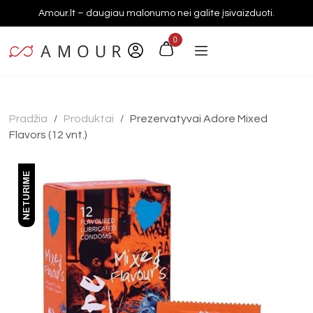
Amour.lt – daugiau malonumo nei galite įsivaizduoti.
0
Pradžia
Produktai
Prezervatyvai Adore Mixed
/
/
Flavors (12 vnt.)
NETURIME