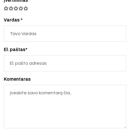
Įvertinimas
*
Vardas *
El. paštas*
Komentaras