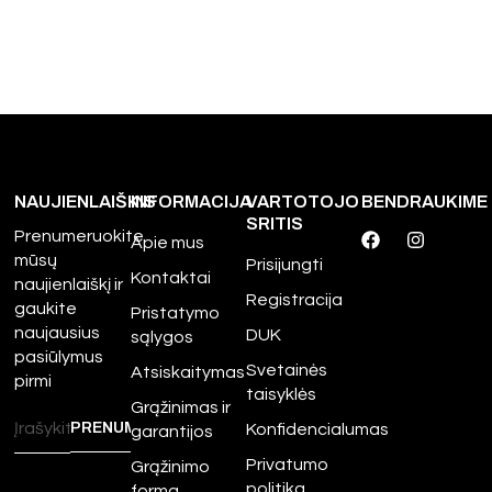
NAUJIENLAIŠKIS
INFORMACIJA
VARTOTOJO
BENDRAUKIME
SRITIS
Prenumeruokite
Apie mus
mūsų
Prisijungti
Kontaktai
naujienlaiškį ir
Registracija
gaukite
Pristatymo
naujausius
DUK
sąlygos
pasiūlymus
Svetainės
Atsiskaitymas
pirmi
taisyklės
Grąžinimas ir
Konfidencialumas
garantijos
Privatumo
Grąžinimo
politika
forma