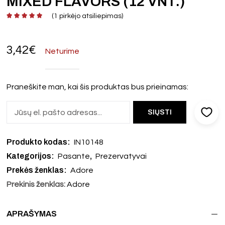
MIXED FLAVORS (12 VNT.)
(
1
pirkėjo atsiliepimas)
3,42
€
Neturime
Praneškite man, kai šis produktas bus prieinamas:
Produkto kodas:
IN10148
Kategorijos:
,
Pasante
Prezervatyvai
Prekės ženklas:
Adore
Prekinis ženklas:
Adore
APRAŠYMAS