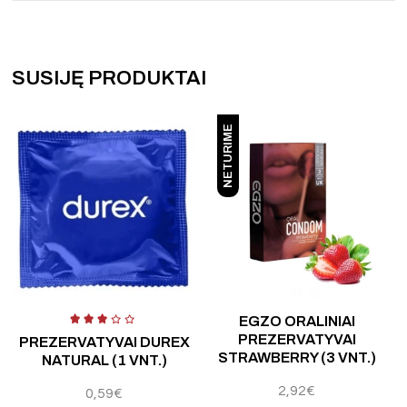
SUSIJĘ PRODUKTAI
NETURIME
Įvertinimas:
4.80
iš 5
Į
EGZO ORALINIAI
PREZERVATYVAI
PREZERVATYVAI DUREX
STRAWBERRY (3 VNT.)
NATURAL (1 VNT.)
2,92
€
0,59
€