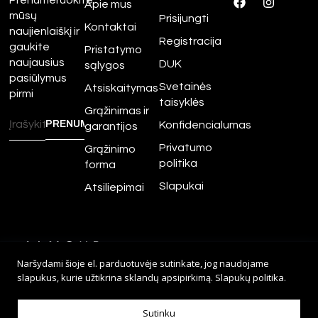
Apie mus
mūsų
Prisijungti
Kontaktai
naujienlaiškį ir
Registracija
gaukite
Pristatymo
naujausius
DUK
sąlygos
pasiūlymus
Svetainės
Atsiskaitymas
pirmi
taisyklės
Grąžinimas ir
Konfidencialumas
garantijos
Privatumo
Grąžinimo
politika
forma
Slapukai
Atsiliepimai
©
2026
Amour.lt – Visos
Naršydami šioje el. parduotuvėje sutinkate, jog naudojame
teisės saugomos.
slapukus, kurie užtikrina sklandų apsipirkimą.
Slapukų politika
.
Sprendimas:
Adveits
Sutinku