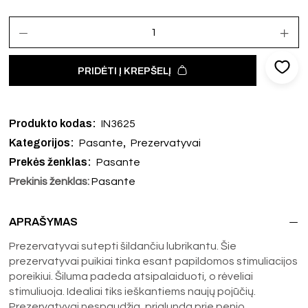
PRIDĖTI Į KREPŠELĮ
Produkto kodas:
IN3625
Kategorijos:
,
Pasante
Prezervatyvai
Prekės ženklas:
Pasante
Prekinis ženklas:
Pasante
APRAŠYMAS
Prezervatyvai sutepti šildančiu lubrikantu. Šie
prezervatyvai puikiai tinka esant papildomos stimuliacijos
poreikiui. Šiluma padeda atsipalaiduoti, o rėveliai
stimuliuoja. Idealiai tiks ieškantiems naujų pojūčių.
Prezervatyvai nespaudžia, priglunda prie penio