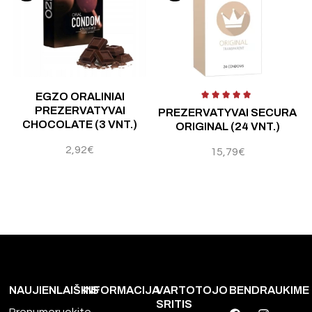
Įvertinimas:
5.00
iš 5
Į
EGZO ORALINIAI
PREZERVATYVAI
PREZERVATYVAI SECURA
CHOCOLATE (3 VNT.)
ORIGINAL (24 VNT.)
2,92
€
15,79
€
NAUJIENLAIŠKIS
INFORMACIJA
VARTOTOJO
BENDRAUKIME
SRITIS
Prenumeruokite