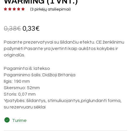
WARMING (1 VNT.)
(
3
pirkėjų atsiliepimai)
0,38
€
0,33
€
Pasante prezervatyvai su šildančiu efektu. CE ženklinimu
pažymėti Pasante yra įvertinti kaip aukštos kokybės ir
originalūs.
Pagaminta iš: latekso
Pagaminimo šalis: Didžioji Britanija
Ilgis: 190 mm
Skersmuo: 52mm
Storis: 0,07 mm
Ypatybės: šildantys, stimuliuojantys,priglundanti forma,
su rezervuaru sėklai
Turime