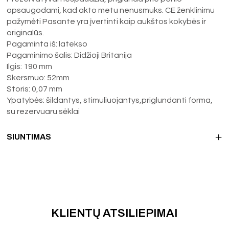
apsaugodami, kad akto metu nenusmuks. CE ženklinimu
pažymėti Pasante yra įvertinti kaip aukštos kokybės ir
originalūs.
Pagaminta iš: latekso
Pagaminimo šalis: Didžioji Britanija
Ilgis: 190 mm
Skersmuo: 52mm
Storis: 0,07 mm
Ypatybės: šildantys, stimuliuojantys,priglundanti forma,
su rezervuaru sėklai
SIUNTIMAS
KLIENTŲ ATSILIEPIMAI