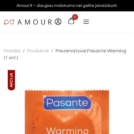
Amour.lt – daugiau malonumo nei galite įsivaizduoti.
0
Pradžia
Produktai
Prezervatyvai Pasante Warming
/
/
(1 vnt.)
AKCIJA