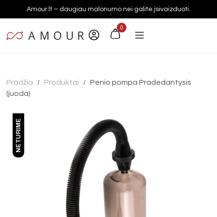
Amour.lt – daugiau malonumo nei galite įsivaizduoti.
0
Pradžia
Produktai
Penio pompa Pradedantysis
/
/
(juoda)
NETURIME