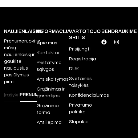
NAUJIENLAIŠKIS
INFORMACIJA
VARTOTOJO
BENDRAUKIME
SRITIS
Prenumeruokite
Apie mus
mūsų
Prisijungti
Kontaktai
naujienlaiškį ir
Registracija
gaukite
Pristatymo
naujausius
DUK
sąlygos
pasiūlymus
Svetainės
Atsiskaitymas
pirmi
taisyklės
Grąžinimas ir
Konfidencialumas
garantijos
Privatumo
Grąžinimo
politika
forma
Slapukai
Atsiliepimai