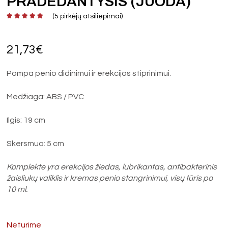
PRADEDANTYSIS (JUODA)
(
5
pirkėjų atsiliepimai)
21,73
€
Pompa penio didinimui ir erekcijos stiprinimui.
Medžiaga: ABS / PVC
Ilgis: 19 cm
Skersmuo: 5 cm
Komplekte yra erekcijos žiedas, lubrikantas, antibakterinis
žaisliukų valiklis ir kremas penio stangrinimui, visų tūris po
10 ml.
Neturime