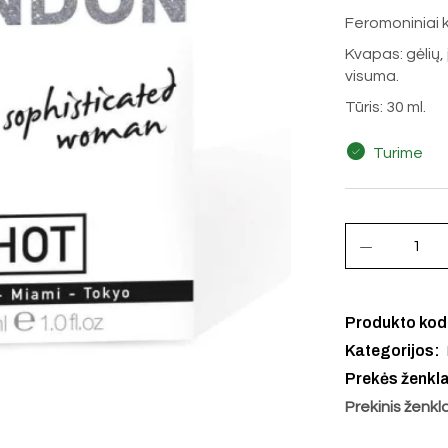
Feromoniniai 
Kvapas: gėlių,
visuma.
Tūris: 30 ml.
Turime
Produkto ko
Kategorijos:
Prekės ženkl
Prekinis ženkl