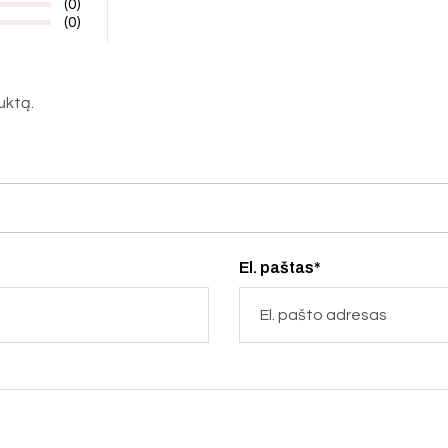
(0)
(0)
duktą.
El. paštas*