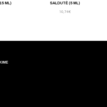
15 ML)
SALDUTĖ (5 ML)
10,74
€
KIME