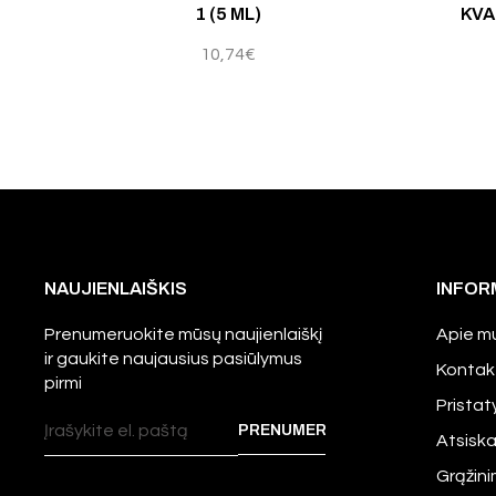
1 (5 ML)
KVA
10,74
€
NAUJIENLAIŠKIS
INFOR
Prenumeruokite mūsų naujienlaiškį
Apie m
ir gaukite naujausius pasiūlymus
Kontak
pirmi
Prista
Atsisk
Grąžini