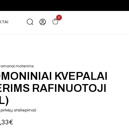
0
KTAI
romonai moterims
MONINIAI KVEPALAI
RIMS RAFINUOTOJI
L)
pirkėjų atsiliepimai)
,33
€