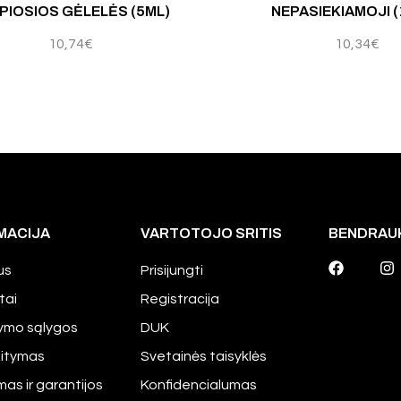
PIOSIOS GĖLELĖS (5ML)
NEPASIEKIAMOJI (
10,74
€
10,34
€
MACIJA
VARTOTOJO SRITIS
BENDRAU
us
Prisijungti
tai
Registracija
tymo sąlygos
DUK
aitymas
Svetainės taisyklės
mas ir garantijos
Konfidencialumas