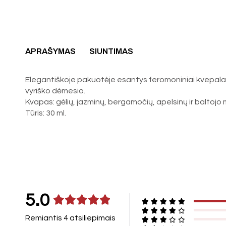
APRAŠYMAS
SIUNTIMAS
Elegantiškoje pakuotėje esantys feromoniniai kvepalai, 
vyriško dėmesio.
Kvapas: gėlių, jazminų, bergamočių, apelsinų ir baltoj
Tūris: 30 ml.
5.0
Remiantis 4 atsiliepimais