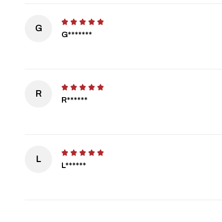
G
G*******
R
R******
L
L******