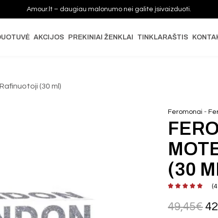
Amour.lt – daugiau malonumo nei galite įsivaizduoti.
DUOTUVĖ
AKCIJOS
PREKINIAI ŽENKLAI
TINKLARAŠTIS
KONTA
afinuotoji (30 ml)
-
Feromonai
Fe
FERO
MOTE
(30 M
(
4
49,45
€
42