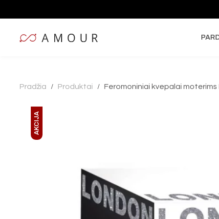
PAR
Pradžia
Produktai
Feromoniniai kvepalai moterims R
/
/
AKCIJA