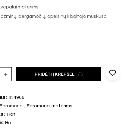
kvepalai moterims.
 jazminų, bergamočių, apelsinų ir baltojo muskuso
PRIDĖTI Į KREPŠELĮ
das:
IN4966
,
Feromonai
Feromonai moterims
as:
Hot
as:
Hot