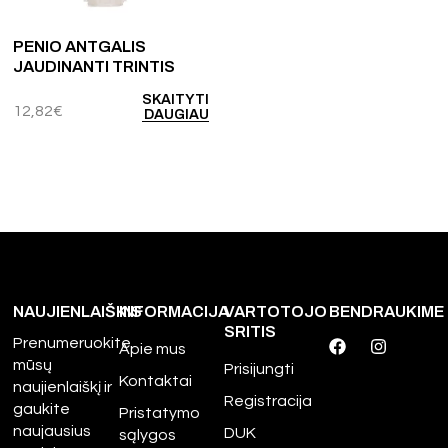
PENIO ANTGALIS
JAUDINANTI TRINTIS
SKAITYTI
12,82
€
DAUGIAU
NAUJIENLAIŠKIS
INFORMACIJA
VARTOTOJO
BENDRAUKIME
SRITIS
Prenumeruokite
Apie mus
mūsų
Prisijungti
Kontaktai
naujienlaiškį ir
Registracija
gaukite
Pristatymo
naujausius
DUK
sąlygos