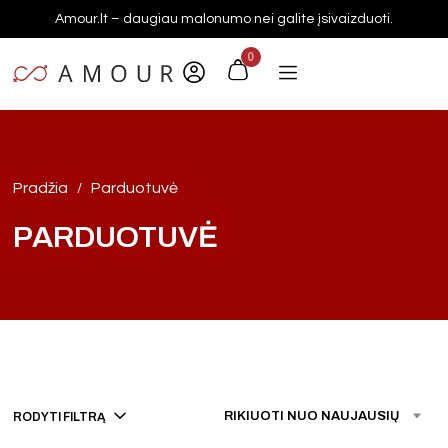
Amour.lt – daugiau malonumo nei galite įsivaizduoti.
0
Pradžia
Parduotuvė
/
PARDUOTUVĖ
RIKIUOTI NUO NAUJAUSIŲ
RODYTI FILTRĄ