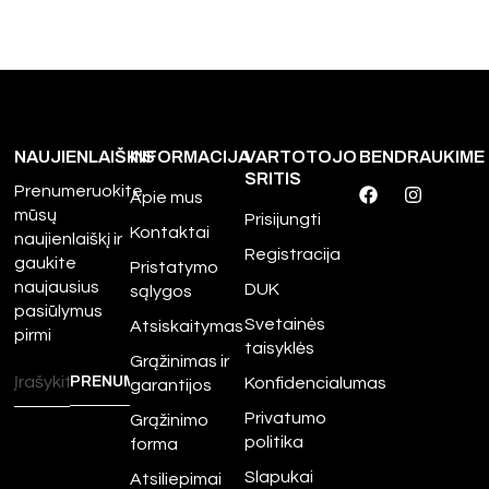
NAUJIENLAIŠKIS
INFORMACIJA
VARTOTOJO
BENDRAUKIME
SRITIS
Prenumeruokite
Apie mus
mūsų
Prisijungti
Kontaktai
naujienlaiškį ir
Registracija
gaukite
Pristatymo
naujausius
DUK
sąlygos
pasiūlymus
Svetainės
Atsiskaitymas
pirmi
taisyklės
Grąžinimas ir
Konfidencialumas
garantijos
Privatumo
Grąžinimo
politika
forma
Slapukai
Atsiliepimai