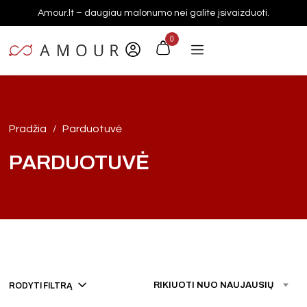
Amour.lt – daugiau malonumo nei galite įsivaizduoti.
0
Pradžia
Parduotuvė
/
PARDUOTUVĖ
RIKIUOTI NUO NAUJAUSIŲ
RODYTI FILTRĄ