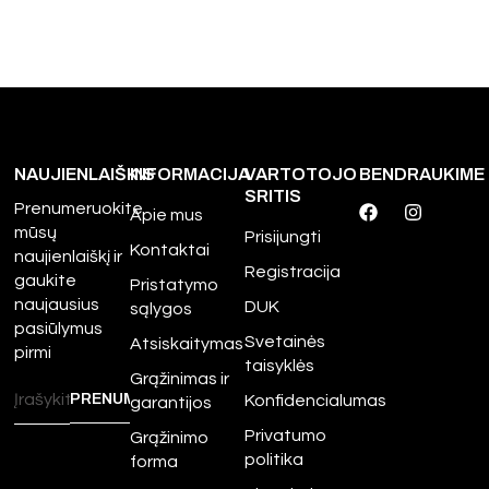
NAUJIENLAIŠKIS
INFORMACIJA
VARTOTOJO
BENDRAUKIME
SRITIS
Prenumeruokite
Apie mus
mūsų
Prisijungti
Kontaktai
naujienlaiškį ir
Registracija
gaukite
Pristatymo
naujausius
DUK
sąlygos
pasiūlymus
Svetainės
Atsiskaitymas
pirmi
taisyklės
Grąžinimas ir
Konfidencialumas
garantijos
Privatumo
Grąžinimo
politika
forma