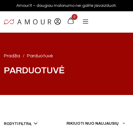
Amour.lt – daugiau malonumo nei galite įsivaizduoti.
0
Pradžia
Parduotuvė
/
PARDUOTUVĖ
RIKIUOTI NUO NAUJAUSIŲ
RODYTI FILTRĄ