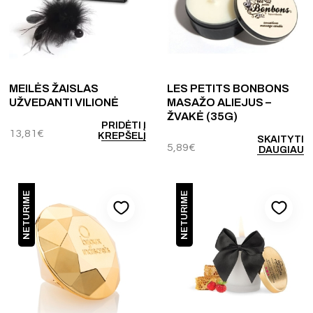
MEILĖS ŽAISLAS
LES PETITS BONBONS
UŽVEDANTI VILIONĖ
MASAŽO ALIEJUS –
ŽVAKĖ (35G)
PRIDĖTI Į
13,81
€
KREPŠELĮ
SKAITYTI
5,89
€
DAUGIAU
NETURIME
NETURIME