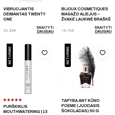
VIBRUOJANTIS
BIJOUX COSMETIQUES
DEIMANTAS TWENTY
MASAŽO ALIEJUS –
ONE
ŽVAKĖ LAUKINĖ BRAŠKĖ
SKAITYTI
SKAITYTI
55,39
€
19,75
€
DAUGIAU
DAUGIAU
NETURIME
NETURIME
TAPYBA ANT KŪNO
POEME (JUODASIS
PURŠKIKLIS
ŠOKOLADAS) 50 G
MOUTHWATERING (13