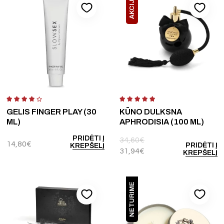
AKCIJA
GELIS FINGER PLAY (30
KŪNO DULKSNA
ML)
APHRODISIA (100 ML)
PRIDĖTI Į
34,60
€
14,80
€
PRIDĖTI Į
KREPŠELĮ
31,94
€
KREPŠELĮ
NETURIME